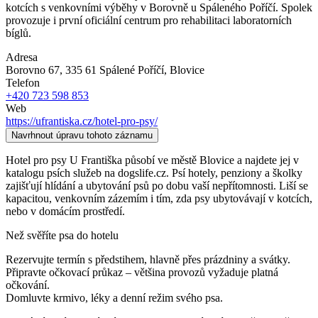
kotcích s venkovními výběhy v Borovně u Spáleného Poříčí. Spolek
provozuje i první oficiální centrum pro rehabilitaci laboratorních
bíglů.
Adresa
Borovno 67, 335 61 Spálené Poříčí
, Blovice
Telefon
+420 723 598 853
Web
https://ufrantiska.cz/hotel-pro-psy/
Navrhnout úpravu tohoto záznamu
Hotel pro psy U Františka působí ve městě Blovice a najdete jej v
katalogu psích služeb na dogslife.cz. Psí hotely, penziony a školky
zajišťují hlídání a ubytování psů po dobu vaší nepřítomnosti. Liší se
kapacitou, venkovním zázemím i tím, zda psy ubytovávají v kotcích,
nebo v domácím prostředí.
Než svěříte psa do hotelu
Rezervujte termín s předstihem, hlavně přes prázdniny a svátky.
Připravte očkovací průkaz – většina provozů vyžaduje platná
očkování.
Domluvte krmivo, léky a denní režim svého psa.