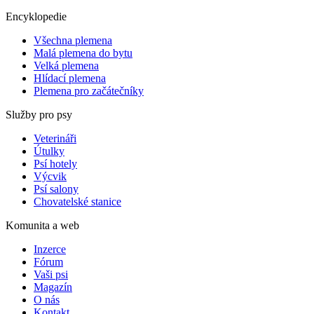
Encyklopedie
Všechna plemena
Malá plemena do bytu
Velká plemena
Hlídací plemena
Plemena pro začátečníky
Služby pro psy
Veterináři
Útulky
Psí hotely
Výcvik
Psí salony
Chovatelské stanice
Komunita a web
Inzerce
Fórum
Vaši psi
Magazín
O nás
Kontakt