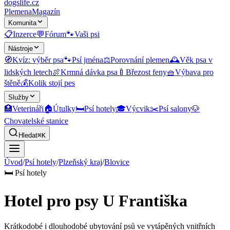
dogslife
.cz
Plemena
Magazín
Komunita
📋
Inzerce
💬
Fórum
🐾
Vaši psi
Nástroje
🧭
Kvíz: výběr psa
🐾
Psí jména
⚖️
Porovnání plemen
🕰️
Věk psa v
lidských letech
🍖
Krmná dávka psa
🍼
Březost feny
🧺
Výbava pro
štěně
💰
Kolik stojí pes
Služby
🏥
Veterináři
🏠
Útulky
🛏️
Psí hotely
🎓
Výcvik
✂️
Psí salony
🐶
Chovatelské stanice
Hledat
⌘K
Úvod
/
Psí hotely
/
Plzeňský kraj
/
Blovice
🛏️
Psí hotely
Hotel pro psy U Františka
Krátkodobé i dlouhodobé ubytování psů ve vytápěných vnitřních