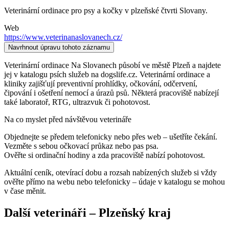
Veterinární ordinace pro psy a kočky v plzeňské čtvrti Slovany.
Web
https://www.veterinanaslovanech.cz/
Navrhnout úpravu tohoto záznamu
Veterinární ordinace Na Slovanech působí ve městě Plzeň a najdete
jej v katalogu psích služeb na dogslife.cz. Veterinární ordinace a
kliniky zajišťují preventivní prohlídky, očkování, odčervení,
čipování i ošetření nemocí a úrazů psů. Některá pracoviště nabízejí
také laboratoř, RTG, ultrazvuk či pohotovost.
Na co myslet před návštěvou veterináře
Objednejte se předem telefonicky nebo přes web – ušetříte čekání.
Vezměte s sebou očkovací průkaz nebo pas psa.
Ověřte si ordinační hodiny a zda pracoviště nabízí pohotovost.
Aktuální ceník, otevírací dobu a rozsah nabízených služeb si vždy
ověřte přímo na webu nebo telefonicky – údaje v katalogu se mohou
v čase měnit.
Další
veterináři
–
Plzeňský kraj