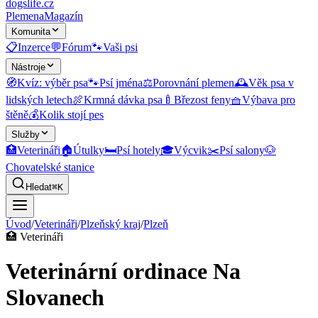
dogslife
.cz
Plemena
Magazín
Komunita
📋
Inzerce
💬
Fórum
🐾
Vaši psi
Nástroje
🧭
Kvíz: výběr psa
🐾
Psí jména
⚖️
Porovnání plemen
🕰️
Věk psa v
lidských letech
🍖
Krmná dávka psa
🍼
Březost feny
🧺
Výbava pro
štěně
💰
Kolik stojí pes
Služby
🏥
Veterináři
🏠
Útulky
🛏️
Psí hotely
🎓
Výcvik
✂️
Psí salony
🐶
Chovatelské stanice
Hledat
⌘K
Úvod
/
Veterináři
/
Plzeňský kraj
/
Plzeň
🏥
Veterináři
Veterinární ordinace Na
Slovanech