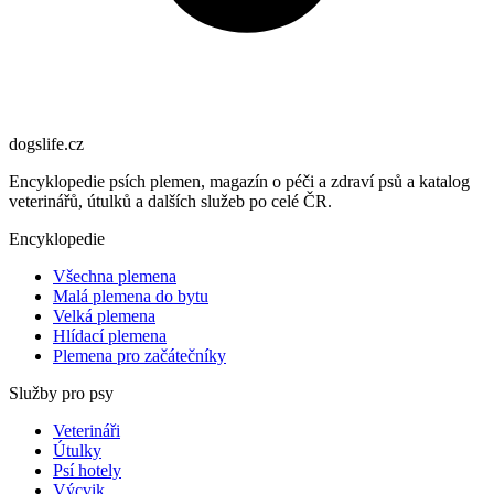
dogslife
.cz
Encyklopedie psích plemen, magazín o péči a zdraví psů a katalog
veterinářů, útulků a dalších služeb po celé ČR.
Encyklopedie
Všechna plemena
Malá plemena do bytu
Velká plemena
Hlídací plemena
Plemena pro začátečníky
Služby pro psy
Veterináři
Útulky
Psí hotely
Výcvik