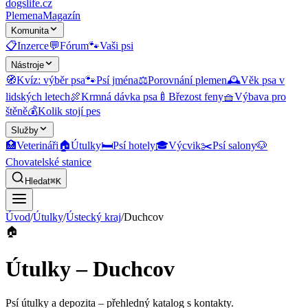
dogslife
.cz
Plemena
Magazín
Komunita
📋
Inzerce
💬
Fórum
🐾
Vaši psi
Nástroje
🧭
Kvíz: výběr psa
🐾
Psí jména
⚖️
Porovnání plemen
🕰️
Věk psa v
lidských letech
🍖
Krmná dávka psa
🍼
Březost feny
🧺
Výbava pro
štěně
💰
Kolik stojí pes
Služby
🏥
Veterináři
🏠
Útulky
🛏️
Psí hotely
🎓
Výcvik
✂️
Psí salony
🐶
Chovatelské stanice
Hledat
⌘K
Úvod
/
Útulky
/
Ústecký kraj
/
Duchcov
🏠
Útulky – Duchcov
Psí útulky a depozita
– přehledný katalog s kontakty.