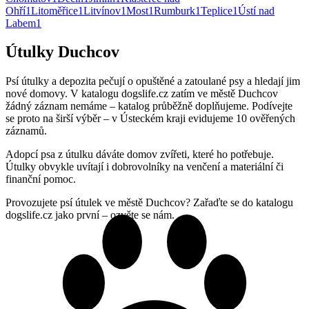
Ohří
1
Litoměřice
1
Litvínov
1
Most
1
Rumburk
1
Teplice
1
Ústí nad
Labem
1
Útulky Duchcov
Psí útulky a depozita pečují o opuštěné a zatoulané psy a hledají jim
nové domovy. V katalogu dogslife.cz zatím ve městě Duchcov
žádný záznam nemáme – katalog průběžně doplňujeme. Podívejte
se proto na širší výběr – v Ústeckém kraji evidujeme 10 ověřených
záznamů.
Adopcí psa z útulku dáváte domov zvířeti, které ho potřebuje.
Útulky obvykle uvítají i dobrovolníky na venčení a materiální či
finanční pomoc.
Provozujete psí útulek ve městě Duchcov? Zařaďte se do katalogu
dogslife.cz jako první – ozvěte se nám.