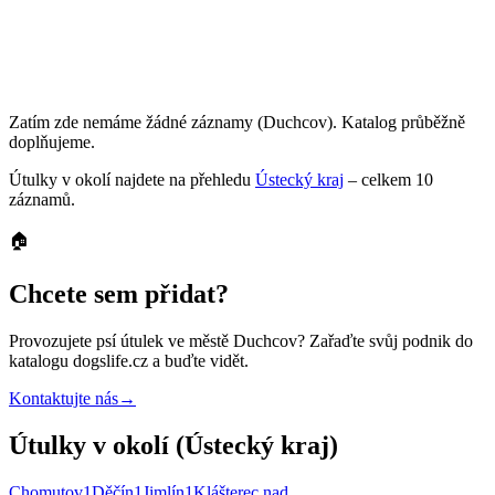
Zatím zde nemáme žádné záznamy
(Duchcov)
. Katalog průběžně
doplňujeme.
Útulky
v okolí najdete na přehledu
Ústecký kraj
– celkem
10
záznamů
.
🏠
Chcete sem přidat?
Provozujete
psí útulek
ve městě Duchcov
? Zařaďte svůj podnik do
katalogu dogslife.cz a buďte vidět.
Kontaktujte nás
→
Útulky v okolí (Ústecký kraj)
Chomutov
1
Děčín
1
Jimlín
1
Klášterec nad