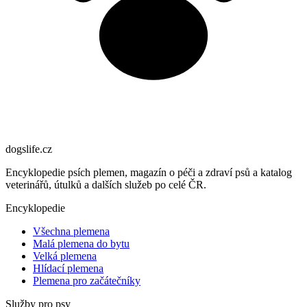
dogslife
.cz
Encyklopedie psích plemen, magazín o péči a zdraví psů a katalog
veterinářů, útulků a dalších služeb po celé ČR.
Encyklopedie
Všechna plemena
Malá plemena do bytu
Velká plemena
Hlídací plemena
Plemena pro začátečníky
Služby pro psy