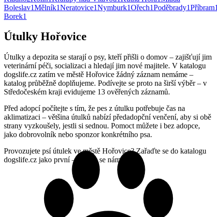
Boleslav
1
Mělník
1
Neratovice
1
Nymburk
1
Ořech
1
Poděbrady
1
Příbram
Borek
1
Útulky Hořovice
Útulky a depozita se starají o psy, kteří přišli o domov – zajišťují jim
veterinární péči, socializaci a hledají jim nové majitele. V katalogu
dogslife.cz zatím ve městě Hořovice žádný záznam nemáme –
katalog průběžně doplňujeme. Podívejte se proto na širší výběr – v
Středočeském kraji evidujeme 13 ověřených záznamů.
Před adopcí počítejte s tím, že pes z útulku potřebuje čas na
aklimatizaci – většina útulků nabízí předadopční venčení, aby si obě
strany vyzkoušely, jestli si sednou. Pomoct můžete i bez adopce,
jako dobrovolník nebo sponzor konkrétního psa.
Provozujete psí útulek ve městě Hořovice? Zařaďte se do katalogu
dogslife.cz jako první – ozvěte se nám.