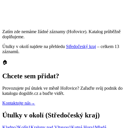
Zatím zde nemáme žádné záznamy
(Hořovice)
. Katalog průběžně
doplňujeme.
Útulky
v okolí najdete na přehledu
Středočeský kraj
– celkem
13
záznamů
.
🏠
Chcete sem přidat?
Provozujete
psí útulek
ve městě Hořovice
? Zařaďte svůj podnik do
katalogu dogslife.cz a buďte vidět.
Kontaktujte nás
→
Útulky v okolí (Středočeský kraj)
Kladno
2
Kolín
1
Kralupy nad Vltavou
1
Kutná Hora
1
Mladá