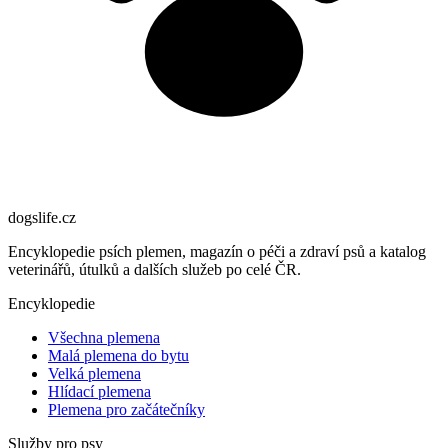
dogslife
.cz
Encyklopedie psích plemen, magazín o péči a zdraví psů a katalog
veterinářů, útulků a dalších služeb po celé ČR.
Encyklopedie
Všechna plemena
Malá plemena do bytu
Velká plemena
Hlídací plemena
Plemena pro začátečníky
Služby pro psy