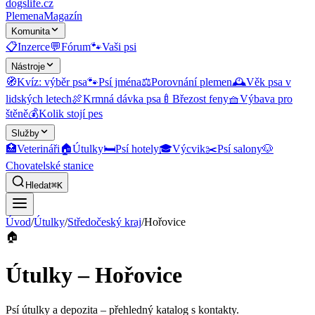
dogslife
.cz
Plemena
Magazín
Komunita
📋
Inzerce
💬
Fórum
🐾
Vaši psi
Nástroje
🧭
Kvíz: výběr psa
🐾
Psí jména
⚖️
Porovnání plemen
🕰️
Věk psa v
lidských letech
🍖
Krmná dávka psa
🍼
Březost feny
🧺
Výbava pro
štěně
💰
Kolik stojí pes
Služby
🏥
Veterináři
🏠
Útulky
🛏️
Psí hotely
🎓
Výcvik
✂️
Psí salony
🐶
Chovatelské stanice
Hledat
⌘K
Úvod
/
Útulky
/
Středočeský kraj
/
Hořovice
🏠
Útulky – Hořovice
Psí útulky a depozita
– přehledný katalog s kontakty.