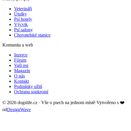
Veterináři
Útulky
Psí hotely
Výcvik
Psí salony
Chovatelské stanice
Komunita a web
Inzerce
Fórum
Vaši psi
Magazín
O nás
Kontakt
Podmínky užití
Ochrana soukromí
©
2026
dogslife.cz · Vše o psech na jednom místě
·
Vytvořeno s
❤️
od
DesignWave