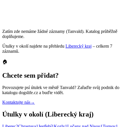
Zatím zde nemáme žádné záznamy
(Tanvald)
. Katalog průběžně
doplňujeme.
Útulky
v okolí najdete na přehledu
Liberecký kraj
– celkem
7
záznamů
.
🏠
Chcete sem přidat?
Provozujete
psí útulek
ve městě Tanvald
? Zařaďte svůj podnik do
katalogu dogslife.cz a buďte vidět.
Kontaktujte nás
→
Útulky v okolí (Liberecký kraj)
Liberec
2
Chrastava
1
Jestřebí
1
Kozly
1
Lučany nad Nisou
1
Turnov
1