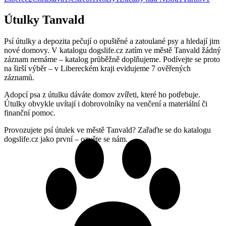
Útulky Tanvald
Psí útulky a depozita pečují o opuštěné a zatoulané psy a hledají jim
nové domovy. V katalogu dogslife.cz zatím ve městě Tanvald žádný
záznam nemáme – katalog průběžně doplňujeme. Podívejte se proto
na širší výběr – v Libereckém kraji evidujeme 7 ověřených
záznamů.
Adopcí psa z útulku dáváte domov zvířeti, které ho potřebuje.
Útulky obvykle uvítají i dobrovolníky na venčení a materiální či
finanční pomoc.
Provozujete psí útulek ve městě Tanvald? Zařaďte se do katalogu
dogslife.cz jako první – ozvěte se nám.