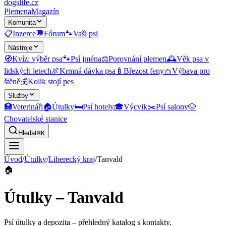
dogslife
.cz
Plemena
Magazín
Komunita
📋
Inzerce
💬
Fórum
🐾
Vaši psi
Nástroje
🧭
Kvíz: výběr psa
🐾
Psí jména
⚖️
Porovnání plemen
🕰️
Věk psa v
lidských letech
🍖
Krmná dávka psa
🍼
Březost feny
🧺
Výbava pro
štěně
💰
Kolik stojí pes
Služby
🏥
Veterináři
🏠
Útulky
🛏️
Psí hotely
🎓
Výcvik
✂️
Psí salony
🐶
Chovatelské stanice
Hledat
⌘K
Úvod
/
Útulky
/
Liberecký kraj
/
Tanvald
🏠
Útulky – Tanvald
Psí útulky a depozita
– přehledný katalog s kontakty.