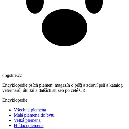
dogslife
.cz
Encyklopedie psích plemen, magazín o péči a zdraví psů a katalog
veterinářů, útulků a dalších služeb po celé ČR.
Encyklopedie
Všechna plemena
Malá plemena do bytu
Velká plemena
Hlídací plemena