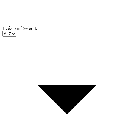
1
záznamů
Seřadit: