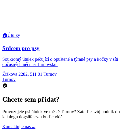
🏠
Útulky
Srdcem pro psy
Soukromý útulek pečující o opuštěné a týrané psy a kočky v síti
dočasných péčí na Turnovsku.
Žižkova 2282, 511 01 Turnov
Turnov
🏠
Chcete sem přidat?
Provozujete
psí útulek
ve městě Turnov
? Zařaďte svůj podnik do
katalogu dogslife.cz a buďte vidět.
Kontaktujte nás
→