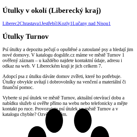
Útulky v okolí (Liberecký kraj)
Liberec
2
Chrastava
1
Jestřebí
1
Kozly
1
Lučany nad Nisou
1
Útulky Turnov
Psí útulky a depozita pečují o opuštěné a zatoulané psy a hledají jim
nové domovy. V katalogu dogslife.cz máme ve městě Turnov 1
ověřený záznam – u každého najdete kontaktní údaje, adresu i
odkaz na web. V Libereckém kraji je jich celkem 7.
Adopcí psa z útulku dáváte domov zvířeti, které ho potřebuje.
Útulky obvykle uvítají i dobrovolníky na venčení a materiální či
finanční pomoc.
Vyberte si psí útulek ve městě Turnov, aktuální otevírací dobu a
nabídku služeb si ověřte přímo na webu nebo telefonicky a mějte
kontakt po ruce. Provozujete psí útulek ve městě Turnov a v
katalogu chybíte? Ozvěte se nám.