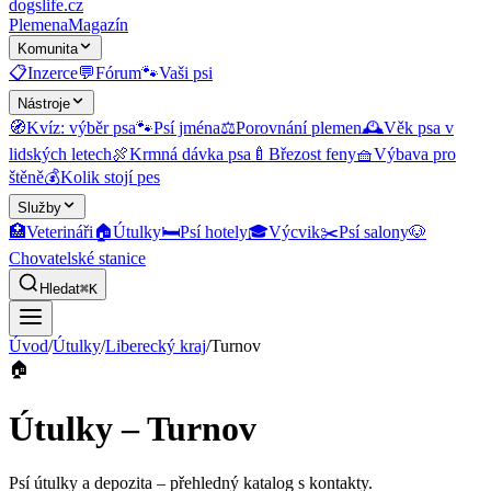
dogslife
.cz
Plemena
Magazín
Komunita
📋
Inzerce
💬
Fórum
🐾
Vaši psi
Nástroje
🧭
Kvíz: výběr psa
🐾
Psí jména
⚖️
Porovnání plemen
🕰️
Věk psa v
lidských letech
🍖
Krmná dávka psa
🍼
Březost feny
🧺
Výbava pro
štěně
💰
Kolik stojí pes
Služby
🏥
Veterináři
🏠
Útulky
🛏️
Psí hotely
🎓
Výcvik
✂️
Psí salony
🐶
Chovatelské stanice
Hledat
⌘K
Úvod
/
Útulky
/
Liberecký kraj
/
Turnov
🏠
Útulky – Turnov
Psí útulky a depozita
– přehledný katalog s kontakty.