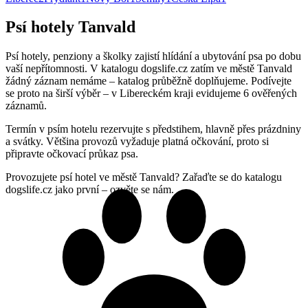
Psí hotely Tanvald
Psí hotely, penziony a školky zajistí hlídání a ubytování psa po dobu
vaší nepřítomnosti. V katalogu dogslife.cz zatím ve městě Tanvald
žádný záznam nemáme – katalog průběžně doplňujeme. Podívejte
se proto na širší výběr – v Libereckém kraji evidujeme 6 ověřených
záznamů.
Termín v psím hotelu rezervujte s předstihem, hlavně přes prázdniny
a svátky. Většina provozů vyžaduje platná očkování, proto si
připravte očkovací průkaz psa.
Provozujete psí hotel ve městě Tanvald? Zařaďte se do katalogu
dogslife.cz jako první – ozvěte se nám.