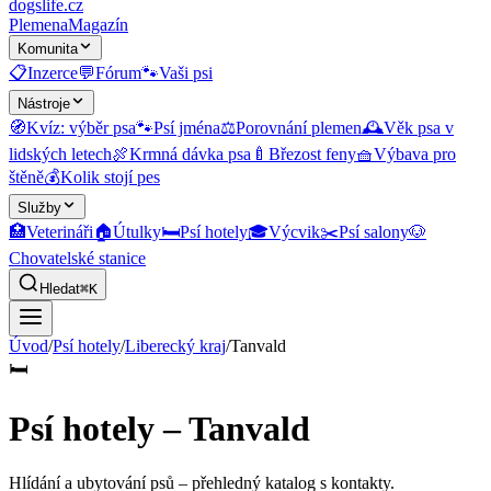
dogslife
.cz
Plemena
Magazín
Komunita
📋
Inzerce
💬
Fórum
🐾
Vaši psi
Nástroje
🧭
Kvíz: výběr psa
🐾
Psí jména
⚖️
Porovnání plemen
🕰️
Věk psa v
lidských letech
🍖
Krmná dávka psa
🍼
Březost feny
🧺
Výbava pro
štěně
💰
Kolik stojí pes
Služby
🏥
Veterináři
🏠
Útulky
🛏️
Psí hotely
🎓
Výcvik
✂️
Psí salony
🐶
Chovatelské stanice
Hledat
⌘K
Úvod
/
Psí hotely
/
Liberecký kraj
/
Tanvald
🛏️
Psí hotely – Tanvald
Hlídání a ubytování psů
– přehledný katalog s kontakty.