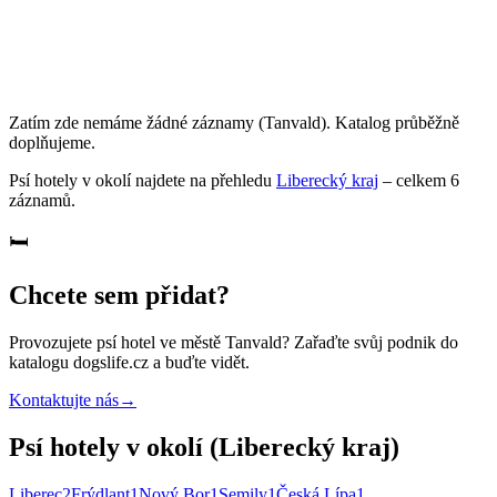
Zatím zde nemáme žádné záznamy
(Tanvald)
. Katalog průběžně
doplňujeme.
Psí hotely
v okolí najdete na přehledu
Liberecký kraj
– celkem
6
záznamů
.
🛏️
Chcete sem přidat?
Provozujete
psí hotel
ve městě Tanvald
? Zařaďte svůj podnik do
katalogu dogslife.cz a buďte vidět.
Kontaktujte nás
→
Psí hotely v okolí (Liberecký kraj)
Liberec
2
Frýdlant
1
Nový Bor
1
Semily
1
Česká Lípa
1