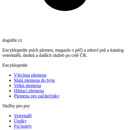
dogslife
.cz
Encyklopedie psích plemen, magazín o péči a zdraví psů a katalog
veterinářů, útulků a dalších služeb po celé ČR.
Encyklopedie
Všechna plemena
Malá plemena do bytu
Velká plemena
Hlídací plemena
Plemena pro začátečníky
Služby pro psy
Veterináři
Útulky
Psí hotely