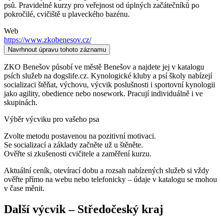
psů. Pravidelné kurzy pro veřejnost od úplných začátečníků po
pokročilé, cvičiště u plaveckého bazénu.
Web
https://www.zkobenesov.cz/
Navrhnout úpravu tohoto záznamu
ZKO Benešov působí ve městě Benešov a najdete jej v katalogu
psích služeb na dogslife.cz. Kynologické kluby a psí školy nabízejí
socializaci štěňat, výchovu, výcvik poslušnosti i sportovní kynologii
jako agility, obedience nebo nosework. Pracují individuálně i ve
skupinách.
Výběr výcviku pro vašeho psa
Zvolte metodu postavenou na pozitivní motivaci.
Se socializací a základy začněte už u štěněte.
Ověřte si zkušenosti cvičitele a zaměření kurzu.
Aktuální ceník, otevírací dobu a rozsah nabízených služeb si vždy
ověřte přímo na webu nebo telefonicky – údaje v katalogu se mohou
v čase měnit.
Další
výcvik
–
Středočeský kraj