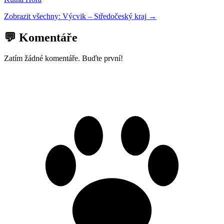
Zobrazit všechny:
Výcvik
–
Středočeský kraj
→
💬 Komentáře
Zatím žádné komentáře. Buďte první!