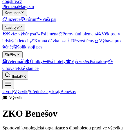
dogslife
.cz
Plemena
Magazín
Komunita
📋
Inzerce
💬
Fórum
🐾
Vaši psi
Nástroje
🧭
Kvíz: výběr psa
🐾
Psí jména
⚖️
Porovnání plemen
🕰️
Věk psa v
lidských letech
🍖
Krmná dávka psa
🍼
Březost feny
🧺
Výbava pro
štěně
💰
Kolik stojí pes
Služby
🏥
Veterináři
🏠
Útulky
🛏️
Psí hotely
🎓
Výcvik
✂️
Psí salony
🐶
Chovatelské stanice
Hledat
⌘K
Úvod
/
Výcvik
/
Středočeský kraj
/
Benešov
🎓
Výcvik
ZKO Benešov
Sportovní kynologická organizace s dlouholetou praxí ve výcviku