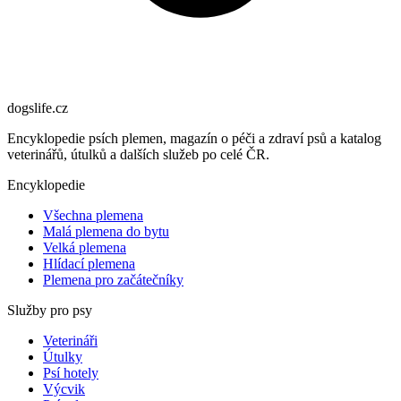
dogslife
.cz
Encyklopedie psích plemen, magazín o péči a zdraví psů a katalog
veterinářů, útulků a dalších služeb po celé ČR.
Encyklopedie
Všechna plemena
Malá plemena do bytu
Velká plemena
Hlídací plemena
Plemena pro začátečníky
Služby pro psy
Veterináři
Útulky
Psí hotely
Výcvik