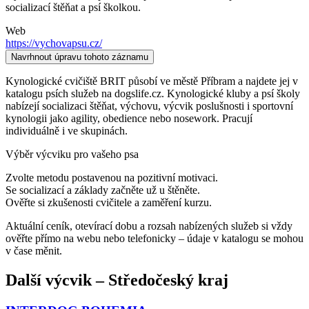
socializací štěňat a psí školkou.
Web
https://vychovapsu.cz/
Navrhnout úpravu tohoto záznamu
Kynologické cvičiště BRIT působí ve městě Příbram a najdete jej v
katalogu psích služeb na dogslife.cz. Kynologické kluby a psí školy
nabízejí socializaci štěňat, výchovu, výcvik poslušnosti i sportovní
kynologii jako agility, obedience nebo nosework. Pracují
individuálně i ve skupinách.
Výběr výcviku pro vašeho psa
Zvolte metodu postavenou na pozitivní motivaci.
Se socializací a základy začněte už u štěněte.
Ověřte si zkušenosti cvičitele a zaměření kurzu.
Aktuální ceník, otevírací dobu a rozsah nabízených služeb si vždy
ověřte přímo na webu nebo telefonicky – údaje v katalogu se mohou
v čase měnit.
Další
výcvik
–
Středočeský kraj