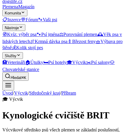
dogslife
.cz
Plemena
Magazín
Komunita
📋
Inzerce
💬
Fórum
🐾
Vaši psi
Nástroje
🧭
Kvíz: výběr psa
🐾
Psí jména
⚖️
Porovnání plemen
🕰️
Věk psa v
lidských letech
🍖
Krmná dávka psa
🍼
Březost feny
🧺
Výbava pro
štěně
💰
Kolik stojí pes
Služby
🏥
Veterináři
🏠
Útulky
🛏️
Psí hotely
🎓
Výcvik
✂️
Psí salony
🐶
Chovatelské stanice
Hledat
⌘K
Úvod
/
Výcvik
/
Středočeský kraj
/
Příbram
🎓
Výcvik
Kynologické cvičiště BRIT
Výcvikové středisko psů všech plemen se základní poslušností,