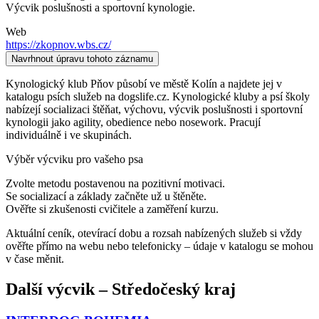
Výcvik poslušnosti a sportovní kynologie.
Web
https://zkopnov.wbs.cz/
Navrhnout úpravu tohoto záznamu
Kynologický klub Pňov působí ve městě Kolín a najdete jej v
katalogu psích služeb na dogslife.cz. Kynologické kluby a psí školy
nabízejí socializaci štěňat, výchovu, výcvik poslušnosti i sportovní
kynologii jako agility, obedience nebo nosework. Pracují
individuálně i ve skupinách.
Výběr výcviku pro vašeho psa
Zvolte metodu postavenou na pozitivní motivaci.
Se socializací a základy začněte už u štěněte.
Ověřte si zkušenosti cvičitele a zaměření kurzu.
Aktuální ceník, otevírací dobu a rozsah nabízených služeb si vždy
ověřte přímo na webu nebo telefonicky – údaje v katalogu se mohou
v čase měnit.
Další
výcvik
–
Středočeský kraj