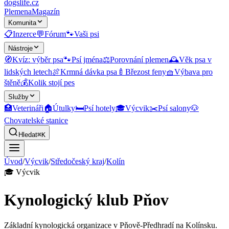
dogslife
.cz
Plemena
Magazín
Komunita
📋
Inzerce
💬
Fórum
🐾
Vaši psi
Nástroje
🧭
Kvíz: výběr psa
🐾
Psí jména
⚖️
Porovnání plemen
🕰️
Věk psa v
lidských letech
🍖
Krmná dávka psa
🍼
Březost feny
🧺
Výbava pro
štěně
💰
Kolik stojí pes
Služby
🏥
Veterináři
🏠
Útulky
🛏️
Psí hotely
🎓
Výcvik
✂️
Psí salony
🐶
Chovatelské stanice
Hledat
⌘K
Úvod
/
Výcvik
/
Středočeský kraj
/
Kolín
🎓
Výcvik
Kynologický klub Pňov
Základní kynologická organizace v Pňově-Předhradí na Kolínsku.