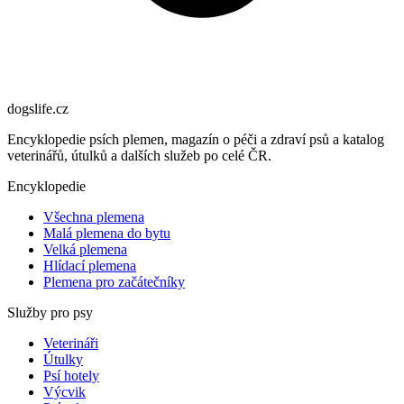
dogslife
.cz
Encyklopedie psích plemen, magazín o péči a zdraví psů a katalog
veterinářů, útulků a dalších služeb po celé ČR.
Encyklopedie
Všechna plemena
Malá plemena do bytu
Velká plemena
Hlídací plemena
Plemena pro začátečníky
Služby pro psy
Veterináři
Útulky
Psí hotely
Výcvik