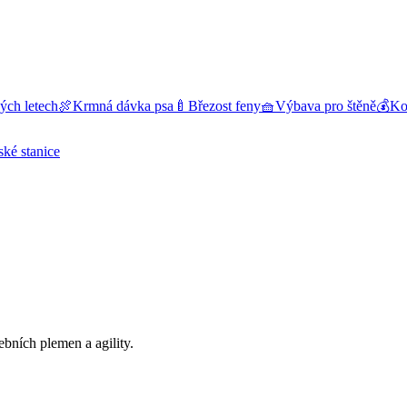
ých letech
🍖
Krmná dávka psa
🍼
Březost feny
🧺
Výbava pro štěně
💰
Kol
ské stanice
bních plemen a agility.