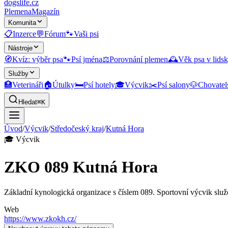
dogslife
.cz
Plemena
Magazín
Komunita
📋
Inzerce
💬
Fórum
🐾
Vaši psi
Nástroje
🧭
Kvíz: výběr psa
🐾
Psí jména
⚖️
Porovnání plemen
🕰️
Věk psa v lidsk
Služby
🏥
Veterináři
🏠
Útulky
🛏️
Psí hotely
🎓
Výcvik
✂️
Psí salony
🐶
Chovatel
Hledat
⌘K
Úvod
/
Výcvik
/
Středočeský kraj
/
Kutná Hora
🎓
Výcvik
ZKO 089 Kutná Hora
Základní kynologická organizace s číslem 089. Sportovní výcvik služe
Web
https://www.zkokh.cz/