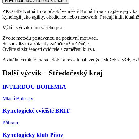
Navrhnout úpravu tohoto záznamu
ZKO 089 Kutná Hora působí ve městě Kutná Hora a najdete jej v katalo
kynologii jako agility, obedience nebo nosework. Pracují individuálně
Výběr výcviku pro vašeho psa
Zvolte metodu postavenou na pozitivní motivaci.
Se socializací a základy začněte už u štěněte.
Ověřte si zkušenosti cvičitele a zaměření kurzu.
Aktuální ceník, otevírací dobu a rozsah nabízených služeb si vždy ov
Další
výcvik
–
Středočeský kraj
INTERDOG BOHEMIA
Mladá Boleslav
Kynologické cvičiště BRIT
Příbram
Kynologický klub Pňov