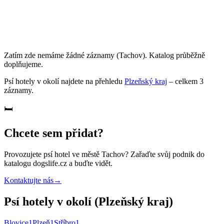
Zatím zde nemáme žádné záznamy
(Tachov)
. Katalog průběžně
doplňujeme.
Psí hotely
v okolí najdete na přehledu
Plzeňský kraj
– celkem
3
záznamy
.
🛏️
Chcete sem přidat?
Provozujete
psí hotel
ve městě Tachov
? Zařaďte svůj podnik do
katalogu dogslife.cz a buďte vidět.
Kontaktujte nás
→
Psí hotely v okolí (Plzeňský kraj)
Blovice
1
Plzeň
1
Stříbro
1