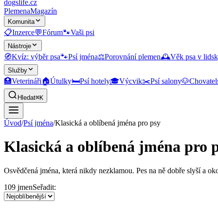
dogslife
.cz
Plemena
Magazín
Komunita
📋
Inzerce
💬
Fórum
🐾
Vaši psi
Nástroje
🧭
Kvíz: výběr psa
🐾
Psí jména
⚖️
Porovnání plemen
🕰️
Věk psa v lidsk
Služby
🏥
Veterináři
🏠
Útulky
🛏️
Psí hotely
🎓
Výcvik
✂️
Psí salony
🐶
Chovatel
Hledat
⌘K
Úvod
/
Psí jména
/
Klasická a oblíbená jména pro psy
Klasická a oblíbená jména pro 
Osvědčená jména, která nikdy nezklamou. Pes na ně dobře slyší a oko
109
jmen
Seřadit: