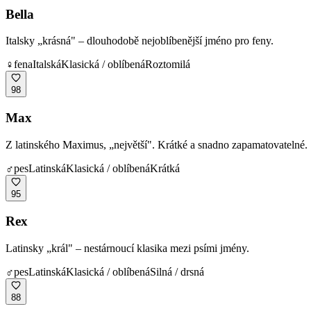
Bella
Italsky „krásná" – dlouhodobě nejoblíbenější jméno pro feny.
♀
fena
Italská
Klasická / oblíbená
Roztomilá
98
Max
Z latinského Maximus, „největší". Krátké a snadno zapamatovatelné.
♂
pes
Latinská
Klasická / oblíbená
Krátká
95
Rex
Latinsky „král" – nestárnoucí klasika mezi psími jmény.
♂
pes
Latinská
Klasická / oblíbená
Silná / drsná
88