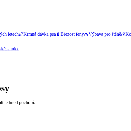
ých letech
🍖
Krmná dávka psa
🍼
Březost feny
🧺
Výbava pro štěně
💰
Kol
ské stanice
psy
lí je hned pochopí.