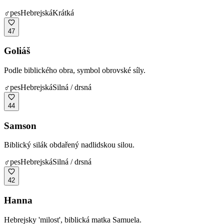
♂
pes
Hebrejská
Krátká
47
Goliáš
Podle biblického obra, symbol obrovské síly.
♂
pes
Hebrejská
Silná / drsná
44
Samson
Biblický silák obdařený nadlidskou silou.
♂
pes
Hebrejská
Silná / drsná
42
Hanna
Hebrejsky 'milost', biblická matka Samuela.