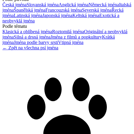
Česká jména
Slovanská jména
Anglická jména
Německá jména
Italská
jména
Španělská jména
Francouzská jména
Severská jména
Řecká
jména
Latinská jména
Japonská jména
Keltská jména
Exotická a
neobvyklá jména
Podle tématu
Klasická a oblíbená jména
Roztomilá jména
Originální a neobvyklá
jména
Silná a drsná jména
Jména z filmů a popkultury
Krátká
jména
Jména podle barvy srsti
Vtipná jména
← Zpět na všechna psí jména