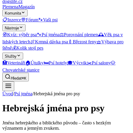
dogslife
.cz
Plemena
Magazín
Komunita
📋
Inzerce
💬
Fórum
🐾
Vaši psi
Nástroje
🧭
Kvíz: výběr psa
🐾
Psí jména
⚖️
Porovnání plemen
🕰️
Věk psa v
lidských letech
🍖
Krmná dávka psa
🍼
Březost feny
🧺
Výbava pro
štěně
💰
Kolik stojí pes
Služby
🏥
Veterináři
🏠
Útulky
🛏️
Psí hotely
🎓
Výcvik
✂️
Psí salony
🐶
Chovatelské stanice
Hledat
⌘K
Úvod
/
Psí jména
/
Hebrejská jména pro psy
Hebrejská jména pro psy
Jména hebrejského a biblického původu – často s hezkým
významem a jemným zvukem.