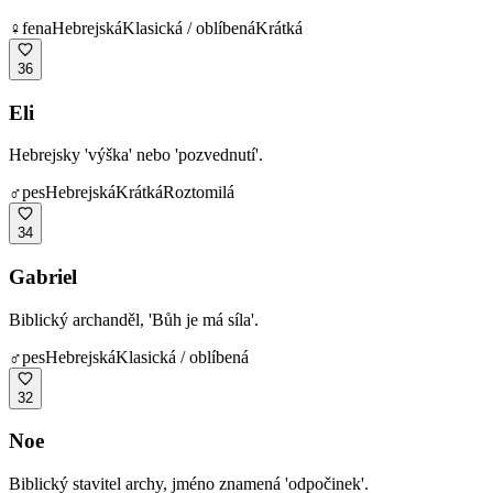
♀
fena
Hebrejská
Klasická / oblíbená
Krátká
36
Eli
Hebrejsky 'výška' nebo 'pozvednutí'.
♂
pes
Hebrejská
Krátká
Roztomilá
34
Gabriel
Biblický archanděl, 'Bůh je má síla'.
♂
pes
Hebrejská
Klasická / oblíbená
32
Noe
Biblický stavitel archy, jméno znamená 'odpočinek'.