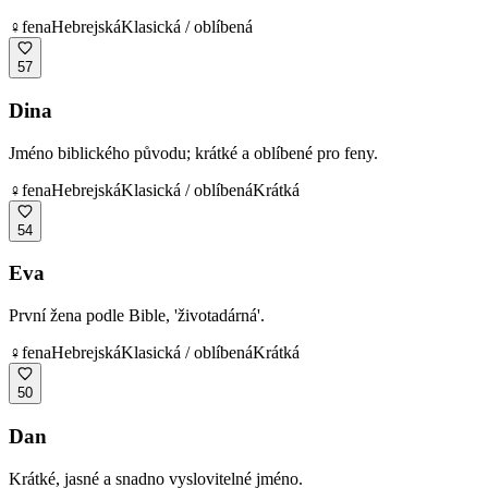
♀
fena
Hebrejská
Klasická / oblíbená
57
Dina
Jméno biblického původu; krátké a oblíbené pro feny.
♀
fena
Hebrejská
Klasická / oblíbená
Krátká
54
Eva
První žena podle Bible, 'životadárná'.
♀
fena
Hebrejská
Klasická / oblíbená
Krátká
50
Dan
Krátké, jasné a snadno vyslovitelné jméno.