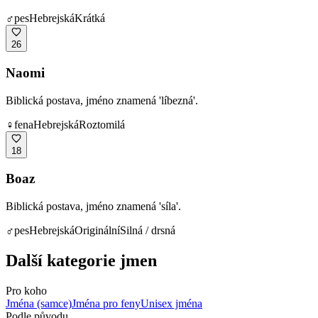
♂
pes
Hebrejská
Krátká
26
Naomi
Biblická postava, jméno znamená 'líbezná'.
♀
fena
Hebrejská
Roztomilá
18
Boaz
Biblická postava, jméno znamená 'síla'.
♂
pes
Hebrejská
Originální
Silná / drsná
Další kategorie jmen
Pro koho
Jména (samce)
Jména pro feny
Unisex jména
Podle původu