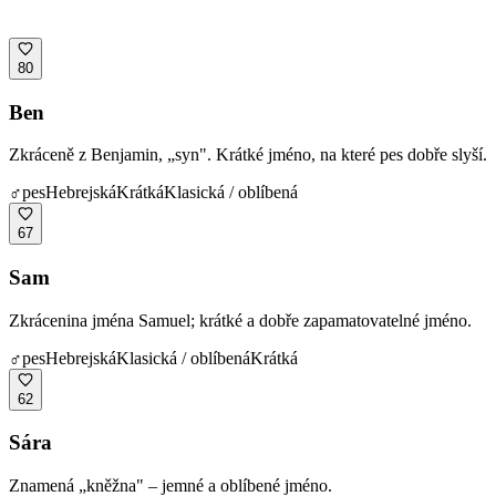
80
Ben
Zkráceně z Benjamin, „syn". Krátké jméno, na které pes dobře slyší.
♂
pes
Hebrejská
Krátká
Klasická / oblíbená
67
Sam
Zkrácenina jména Samuel; krátké a dobře zapamatovatelné jméno.
♂
pes
Hebrejská
Klasická / oblíbená
Krátká
62
Sára
Znamená „kněžna" – jemné a oblíbené jméno.