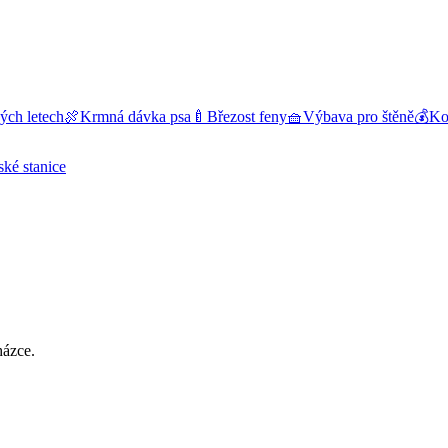
ých letech
🍖
Krmná dávka psa
🍼
Březost feny
🧺
Výbava pro štěně
💰
Kol
ské stanice
házce.