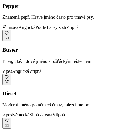
Pepper
Znamená pepř. Hravé jméno často pro tmavé psy.
⚥
unisex
Anglická
Podle barvy srsti
Vtipná
50
Buster
Energické, lidové jméno s rošťáckým nádechem.
♂
pes
Anglická
Vtipná
37
Diesel
Moderní jméno po německém vynálezci motoru.
♂
pes
Německá
Silná / drsná
Vtipná
33