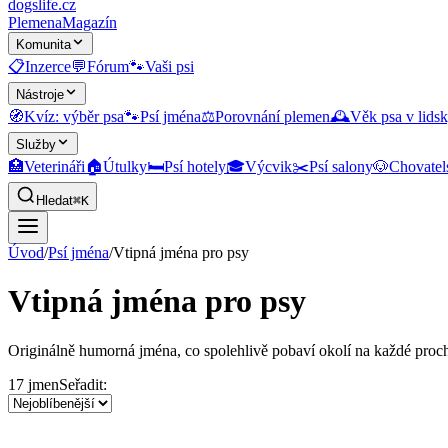
dogslife
.cz
Plemena
Magazín
Komunita
📋
Inzerce
💬
Fórum
🐾
Vaši psi
Nástroje
🧭
Kvíz: výběr psa
🐾
Psí jména
⚖️
Porovnání plemen
🕰️
Věk psa v lidsk
Služby
🏥
Veterináři
🏠
Útulky
🛏️
Psí hotely
🎓
Výcvik
✂️
Psí salony
🐶
Chovatel
Hledat
⌘K
Úvod
/
Psí jména
/
Vtipná jména pro psy
Vtipná jména pro psy
Originálně humorná jména, co spolehlivě pobaví okolí na každé proc
17
jmen
Seřadit: