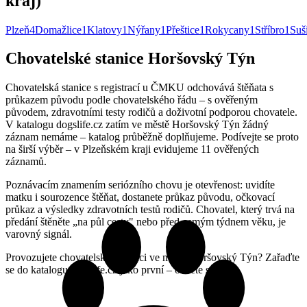
kraj)
Plzeň
4
Domažlice
1
Klatovy
1
Nýřany
1
Přeštice
1
Rokycany
1
Stříbro
1
Suš
Chovatelské stanice Horšovský Týn
Chovatelská stanice s registrací u ČMKU odchovává štěňata s
průkazem původu podle chovatelského řádu – s ověřeným
původem, zdravotními testy rodičů a doživotní podporou chovatele.
V katalogu dogslife.cz zatím ve městě Horšovský Týn žádný
záznam nemáme – katalog průběžně doplňujeme. Podívejte se proto
na širší výběr – v Plzeňském kraji evidujeme 11 ověřených
záznamů.
Poznávacím znamením seriózního chovu je otevřenost: uvidíte
matku i sourozence štěňat, dostanete průkaz původu, očkovací
průkaz a výsledky zdravotních testů rodičů. Chovatel, který trvá na
předání štěněte „na půl cesty" nebo před osmým týdnem věku, je
varovný signál.
Provozujete chovatelskou stanici ve městě Horšovský Týn? Zařaďte
se do katalogu dogslife.cz jako první – ozvěte se nám.