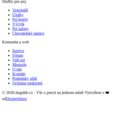
Služby pro psy
Veterináři
Útulky
Psí hotely
Výcvik
Psí salony
Chovatelské stanice
Komunita a web
Inzerce
Fórum
Vaši psi
Magazín
O nás
Kontakt
Podmínky užití
Ochrana soukromí
©
2026
dogslife.cz · Vše o psech na jednom místě
·
Vytvořeno s
❤️
od
DesignWave