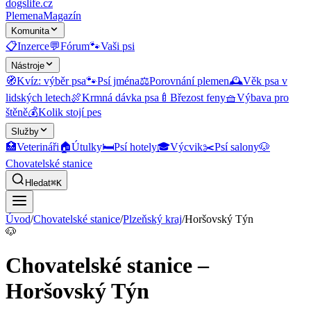
dogslife
.cz
Plemena
Magazín
Komunita
📋
Inzerce
💬
Fórum
🐾
Vaši psi
Nástroje
🧭
Kvíz: výběr psa
🐾
Psí jména
⚖️
Porovnání plemen
🕰️
Věk psa v
lidských letech
🍖
Krmná dávka psa
🍼
Březost feny
🧺
Výbava pro
štěně
💰
Kolik stojí pes
Služby
🏥
Veterináři
🏠
Útulky
🛏️
Psí hotely
🎓
Výcvik
✂️
Psí salony
🐶
Chovatelské stanice
Hledat
⌘K
Úvod
/
Chovatelské stanice
/
Plzeňský kraj
/
Horšovský Týn
🐶
Chovatelské stanice –
Horšovský Týn