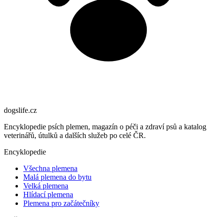
dogslife
.cz
Encyklopedie psích plemen, magazín o péči a zdraví psů a katalog
veterinářů, útulků a dalších služeb po celé ČR.
Encyklopedie
Všechna plemena
Malá plemena do bytu
Velká plemena
Hlídací plemena
Plemena pro začátečníky