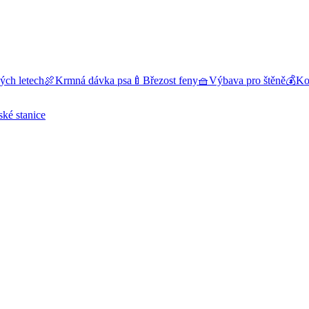
ých letech
🍖
Krmná dávka psa
🍼
Březost feny
🧺
Výbava pro štěně
💰
Kol
ské stanice