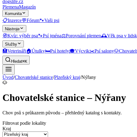
dogslife
.cz
Plemena
Magazín
Komunita
📋
Inzerce
💬
Fórum
🐾
Vaši psi
Nástroje
🧭
Kvíz: výběr psa
🐾
Psí jména
⚖️
Porovnání plemen
🕰️
Věk psa v lidsk
Služby
🏥
Veterináři
🏠
Útulky
🛏️
Psí hotely
🎓
Výcvik
✂️
Psí salony
🐶
Chovatel
Hledat
⌘K
Úvod
/
Chovatelské stanice
/
Plzeňský kraj
/
Nýřany
🐶
Chovatelské stanice – Nýřany
Chov psů s průkazem původu
– přehledný katalog s kontakty.
Filtrovat podle lokality
Kraj