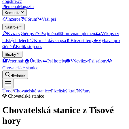
dogslife
.cz
Plemena
Magazín
Komunita
📋
Inzerce
💬
Fórum
🐾
Vaši psi
Nástroje
🧭
Kvíz: výběr psa
🐾
Psí jména
⚖️
Porovnání plemen
🕰️
Věk psa v
lidských letech
🍖
Krmná dávka psa
🍼
Březost feny
🧺
Výbava pro
štěně
💰
Kolik stojí pes
Služby
🏥
Veterináři
🏠
Útulky
🛏️
Psí hotely
🎓
Výcvik
✂️
Psí salony
🐶
Chovatelské stanice
Hledat
⌘K
Úvod
/
Chovatelské stanice
/
Plzeňský kraj
/
Nýřany
🐶
Chovatelské stanice
Chovatelská stanice z Tisové
hory