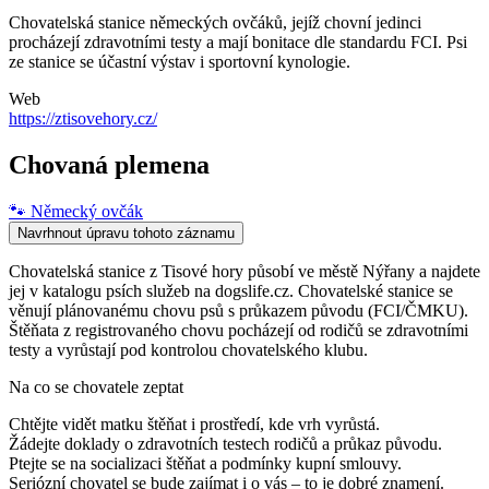
Chovatelská stanice německých ovčáků, jejíž chovní jedinci
procházejí zdravotními testy a mají bonitace dle standardu FCI. Psi
ze stanice se účastní výstav i sportovní kynologie.
Web
https://ztisovehory.cz/
Chovaná plemena
🐾
Německý ovčák
Navrhnout úpravu tohoto záznamu
Chovatelská stanice z Tisové hory působí ve městě Nýřany a najdete
jej v katalogu psích služeb na dogslife.cz. Chovatelské stanice se
věnují plánovanému chovu psů s průkazem původu (FCI/ČMKU).
Štěňata z registrovaného chovu pocházejí od rodičů se zdravotními
testy a vyrůstají pod kontrolou chovatelského klubu.
Na co se chovatele zeptat
Chtějte vidět matku štěňat i prostředí, kde vrh vyrůstá.
Žádejte doklady o zdravotních testech rodičů a průkaz původu.
Ptejte se na socializaci štěňat a podmínky kupní smlouvy.
Seriózní chovatel se bude zajímat i o vás – to je dobré znamení.