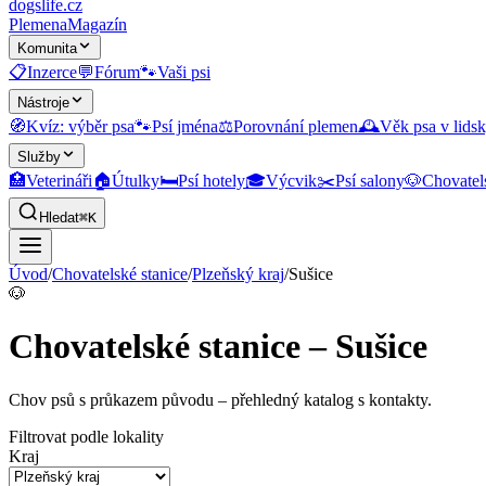
dogslife
.cz
Plemena
Magazín
Komunita
📋
Inzerce
💬
Fórum
🐾
Vaši psi
Nástroje
🧭
Kvíz: výběr psa
🐾
Psí jména
⚖️
Porovnání plemen
🕰️
Věk psa v lidsk
Služby
🏥
Veterináři
🏠
Útulky
🛏️
Psí hotely
🎓
Výcvik
✂️
Psí salony
🐶
Chovatel
Hledat
⌘K
Úvod
/
Chovatelské stanice
/
Plzeňský kraj
/
Sušice
🐶
Chovatelské stanice – Sušice
Chov psů s průkazem původu
– přehledný katalog s kontakty.
Filtrovat podle lokality
Kraj