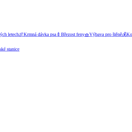
ých letech
🍖
Krmná dávka psa
🍼
Březost feny
🧺
Výbava pro štěně
💰
Kol
ské stanice