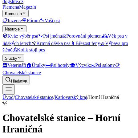
dogslife
.cz
Plemena
Magazín
Komunita
📋
Inzerce
💬
Fórum
🐾
Vaši psi
Nástroje
🧭
Kvíz: výběr psa
🐾
Psí jména
⚖️
Porovnání plemen
🕰️
Věk psa v
lidských letech
🍖
Krmná dávka psa
🍼
Březost feny
🧺
Výbava pro
štěně
💰
Kolik stojí pes
Služby
🏥
Veterináři
🏠
Útulky
🛏️
Psí hotely
🎓
Výcvik
✂️
Psí salony
🐶
Chovatelské stanice
Hledat
⌘K
Úvod
/
Chovatelské stanice
/
Karlovarský kraj
/
Horní Hraničná
🐶
Chovatelské stanice – Horní
Hraničná