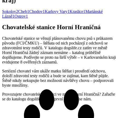
kraj)
Sokolov
2
Cheb
1
Chodov
1
Karlovy Vary
1
Kraslice
1
Mariánské
Lázně
1
Ostrov
1
Chovatelské stanice Horní Hraničná
Chovatelské stanice se věnují plánovanému chovu psů s průkazem
původu (FCI/ČMKU) – štěňata od nich pocházejí z odchovů se
zdravotními testy rodičů. V katalogu dogslife.cz zatím ve městě
Horní Hraničná žádný záznam nemáme – katalog průběžně
doplňujeme. Podívejte se proto na širší výběr – v Karlovarském kraji
evidujeme 8 ověřených záznamů.
Seriózní chovatel vám ukáže matku štěňat i prostředí odchovu,
doloží zdravotní testy rodičů a bude se zajímat, kam štěně půjde.
Štěně nikdy nekupujte bez možnosti návštěvy chovu – podporovali
byste množírny.
Provozujete chovatelskou stanici ve městě Horní Hraničná? Zařaďte
se do katalogu dogslife.cz jako první – ozvěte se nám.