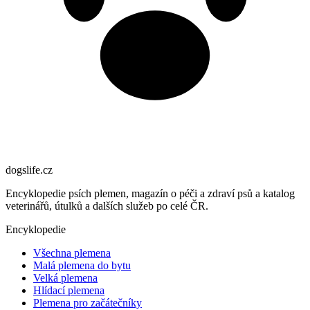
dogslife
.cz
Encyklopedie psích plemen, magazín o péči a zdraví psů a katalog
veterinářů, útulků a dalších služeb po celé ČR.
Encyklopedie
Všechna plemena
Malá plemena do bytu
Velká plemena
Hlídací plemena
Plemena pro začátečníky