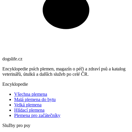
dogslife
.cz
Encyklopedie psích plemen, magazín o péči a zdraví psů a katalog
veterinářů, útulků a dalších služeb po celé ČR.
Encyklopedie
Všechna plemena
Malá plemena do bytu
Velká plemena
Hlídací plemena
Plemena pro začátečníky
Služby pro psy