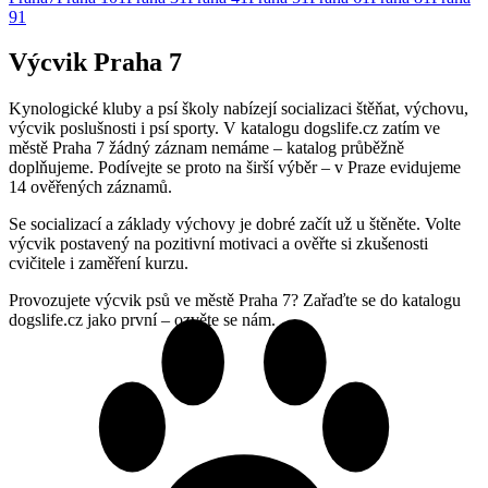
9
1
Výcvik Praha 7
Kynologické kluby a psí školy nabízejí socializaci štěňat, výchovu,
výcvik poslušnosti i psí sporty. V katalogu dogslife.cz zatím ve
městě Praha 7 žádný záznam nemáme – katalog průběžně
doplňujeme. Podívejte se proto na širší výběr – v Praze evidujeme
14 ověřených záznamů.
Se socializací a základy výchovy je dobré začít už u štěněte. Volte
výcvik postavený na pozitivní motivaci a ověřte si zkušenosti
cvičitele i zaměření kurzu.
Provozujete výcvik psů ve městě Praha 7? Zařaďte se do katalogu
dogslife.cz jako první – ozvěte se nám.