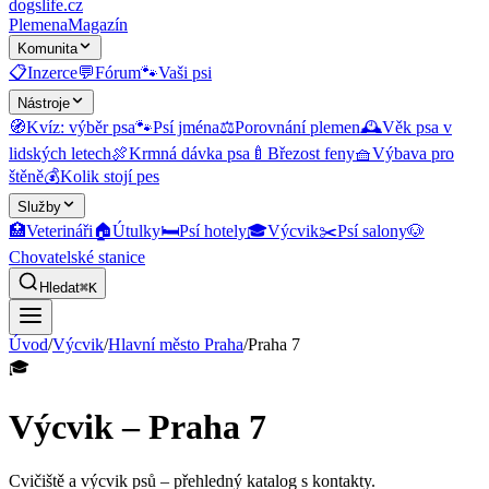
dogslife
.cz
Plemena
Magazín
Komunita
📋
Inzerce
💬
Fórum
🐾
Vaši psi
Nástroje
🧭
Kvíz: výběr psa
🐾
Psí jména
⚖️
Porovnání plemen
🕰️
Věk psa v
lidských letech
🍖
Krmná dávka psa
🍼
Březost feny
🧺
Výbava pro
štěně
💰
Kolik stojí pes
Služby
🏥
Veterináři
🏠
Útulky
🛏️
Psí hotely
🎓
Výcvik
✂️
Psí salony
🐶
Chovatelské stanice
Hledat
⌘K
Úvod
/
Výcvik
/
Hlavní město Praha
/
Praha 7
🎓
Výcvik – Praha 7
Cvičiště a výcvik psů
– přehledný katalog s kontakty.