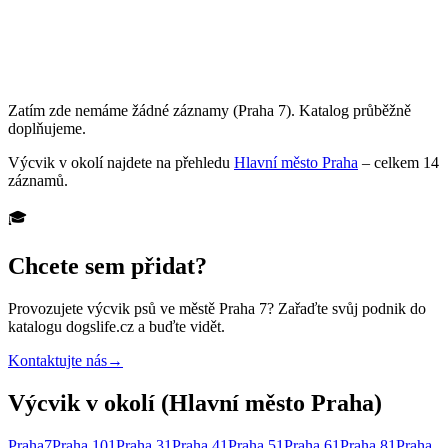
Zatím zde nemáme žádné záznamy
(Praha 7)
. Katalog průběžně
doplňujeme.
Výcvik
v okolí najdete na přehledu
Hlavní město Praha
– celkem
14
záznamů
.
🎓
Chcete sem přidat?
Provozujete
výcvik psů
ve městě Praha 7
? Zařaďte svůj podnik do
katalogu dogslife.cz a buďte vidět.
Kontaktujte nás
→
Výcvik v okolí (Hlavní město Praha)
Praha
7
Praha 10
1
Praha 3
1
Praha 4
1
Praha 5
1
Praha 6
1
Praha 8
1
Praha