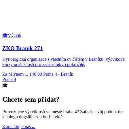
🎓
Výcvik
ZKO Braník 271
Kynologická organizace s vlastním cvičištěm v Braníku, výcvikové
kurzy poslušnosti pro začátečníky i pokročilé.
Za Mlýnem 1, 140 00 Praha 4 - Braník
Praha 4
🎓
Chcete sem přidat?
Provozujete
výcvik psů
ve městě Praha 4
? Zařaďte svůj podnik do
katalogu dogslife.cz a buďte vidět.
Kontaktujte nás
→