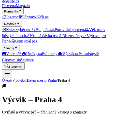
dogslife
.cz
Plemena
Magazín
Komunita
📋
Inzerce
💬
Fórum
🐾
Vaši psi
Nástroje
🧭
Kvíz: výběr psa
🐾
Psí jména
⚖️
Porovnání plemen
🕰️
Věk psa v
lidských letech
🍖
Krmná dávka psa
🍼
Březost feny
🧺
Výbava pro
štěně
💰
Kolik stojí pes
Služby
🏥
Veterináři
🏠
Útulky
🛏️
Psí hotely
🎓
Výcvik
✂️
Psí salony
🐶
Chovatelské stanice
Hledat
⌘K
Úvod
/
Výcvik
/
Hlavní město Praha
/
Praha 4
🎓
Výcvik – Praha 4
Cvičiště a výcvik psů
– přehledný katalog s kontakty.