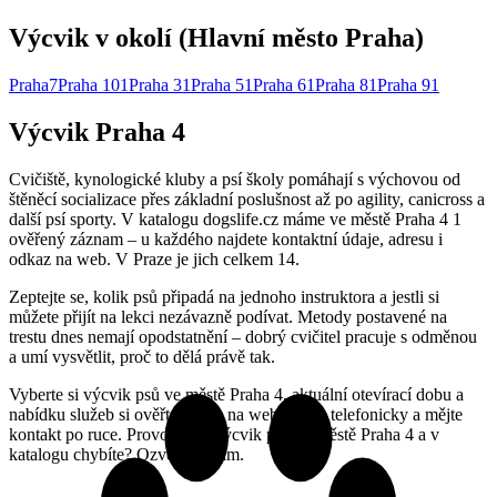
Výcvik v okolí (Hlavní město Praha)
Praha
7
Praha 10
1
Praha 3
1
Praha 5
1
Praha 6
1
Praha 8
1
Praha 9
1
Výcvik Praha 4
Cvičiště, kynologické kluby a psí školy pomáhají s výchovou od
štěněcí socializace přes základní poslušnost až po agility, canicross a
další psí sporty. V katalogu dogslife.cz máme ve městě Praha 4 1
ověřený záznam – u každého najdete kontaktní údaje, adresu i
odkaz na web. V Praze je jich celkem 14.
Zeptejte se, kolik psů připadá na jednoho instruktora a jestli si
můžete přijít na lekci nezávazně podívat. Metody postavené na
trestu dnes nemají opodstatnění – dobrý cvičitel pracuje s odměnou
a umí vysvětlit, proč to dělá právě tak.
Vyberte si výcvik psů ve městě Praha 4, aktuální otevírací dobu a
nabídku služeb si ověřte přímo na webu nebo telefonicky a mějte
kontakt po ruce. Provozujete výcvik psů ve městě Praha 4 a v
katalogu chybíte? Ozvěte se nám.