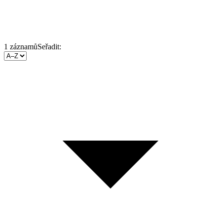
1
záznamů
Seřadit: