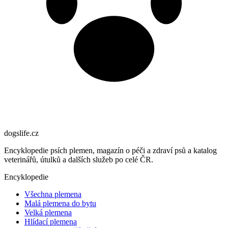
dogslife
.cz
Encyklopedie psích plemen, magazín o péči a zdraví psů a katalog
veterinářů, útulků a dalších služeb po celé ČR.
Encyklopedie
Všechna plemena
Malá plemena do bytu
Velká plemena
Hlídací plemena