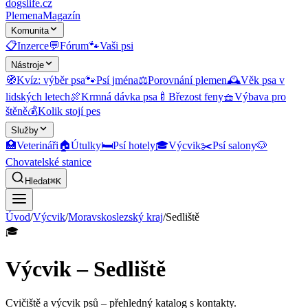
dogslife
.cz
Plemena
Magazín
Komunita
📋
Inzerce
💬
Fórum
🐾
Vaši psi
Nástroje
🧭
Kvíz: výběr psa
🐾
Psí jména
⚖️
Porovnání plemen
🕰️
Věk psa v
lidských letech
🍖
Krmná dávka psa
🍼
Březost feny
🧺
Výbava pro
štěně
💰
Kolik stojí pes
Služby
🏥
Veterináři
🏠
Útulky
🛏️
Psí hotely
🎓
Výcvik
✂️
Psí salony
🐶
Chovatelské stanice
Hledat
⌘K
Úvod
/
Výcvik
/
Moravskoslezský kraj
/
Sedliště
🎓
Výcvik – Sedliště
Cvičiště a výcvik psů
– přehledný katalog s kontakty.