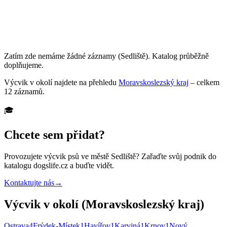
Zatím zde nemáme žádné záznamy
(Sedliště)
. Katalog průběžně
doplňujeme.
Výcvik
v okolí najdete na přehledu
Moravskoslezský kraj
– celkem
12
záznamů
.
🎓
Chcete sem přidat?
Provozujete
výcvik psů
ve městě Sedliště
? Zařaďte svůj podnik do
katalogu dogslife.cz a buďte vidět.
Kontaktujte nás
→
Výcvik v okolí (Moravskoslezský kraj)
Ostrava
4
Frýdek-Místek
1
Havířov
1
Karviná
1
Krnov
1
Nový