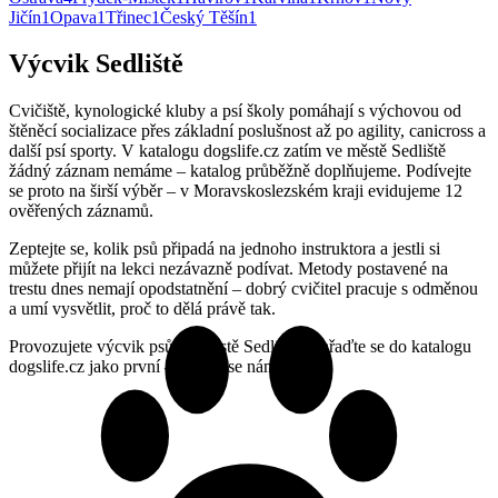
Jičín
1
Opava
1
Třinec
1
Český Těšín
1
Výcvik Sedliště
Cvičiště, kynologické kluby a psí školy pomáhají s výchovou od
štěněcí socializace přes základní poslušnost až po agility, canicross a
další psí sporty. V katalogu dogslife.cz zatím ve městě Sedliště
žádný záznam nemáme – katalog průběžně doplňujeme. Podívejte
se proto na širší výběr – v Moravskoslezském kraji evidujeme 12
ověřených záznamů.
Zeptejte se, kolik psů připadá na jednoho instruktora a jestli si
můžete přijít na lekci nezávazně podívat. Metody postavené na
trestu dnes nemají opodstatnění – dobrý cvičitel pracuje s odměnou
a umí vysvětlit, proč to dělá právě tak.
Provozujete výcvik psů ve městě Sedliště? Zařaďte se do katalogu
dogslife.cz jako první – ozvěte se nám.