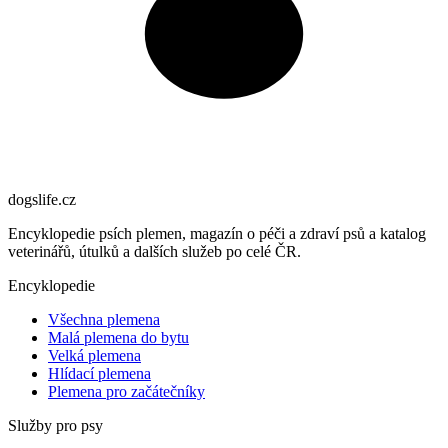
dogslife
.cz
Encyklopedie psích plemen, magazín o péči a zdraví psů a katalog
veterinářů, útulků a dalších služeb po celé ČR.
Encyklopedie
Všechna plemena
Malá plemena do bytu
Velká plemena
Hlídací plemena
Plemena pro začátečníky
Služby pro psy