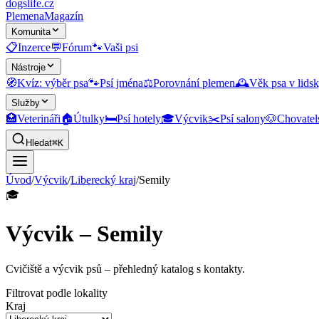
dogslife
.cz
Plemena
Magazín
Komunita
📋
Inzerce
💬
Fórum
🐾
Vaši psi
Nástroje
🧭
Kvíz: výběr psa
🐾
Psí jména
⚖️
Porovnání plemen
🕰️
Věk psa v lidsk
Služby
🏥
Veterináři
🏠
Útulky
🛏️
Psí hotely
🎓
Výcvik
✂️
Psí salony
🐶
Chovatel
Hledat
⌘K
Úvod
/
Výcvik
/
Liberecký kraj
/
Semily
🎓
Výcvik – Semily
Cvičiště a výcvik psů
– přehledný katalog s kontakty.
Filtrovat podle lokality
Kraj