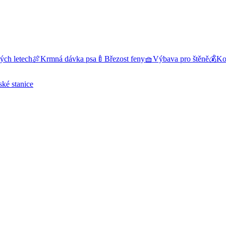
ých letech
🍖
Krmná dávka psa
🍼
Březost feny
🧺
Výbava pro štěně
💰
Kol
ské stanice