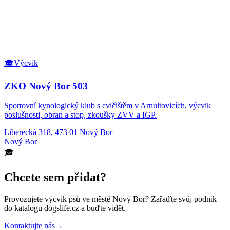
🎓
Výcvik
ZKO Nový Bor 503
Sportovní kynologický klub s cvičištěm v Arnultovicích, výcvik
poslušnosti, obran a stop, zkoušky ZVV a IGP.
Liberecká 318, 473 01 Nový Bor
Nový Bor
🎓
Chcete sem přidat?
Provozujete
výcvik psů
ve městě Nový Bor
? Zařaďte svůj podnik
do katalogu dogslife.cz a buďte vidět.
Kontaktujte nás
→