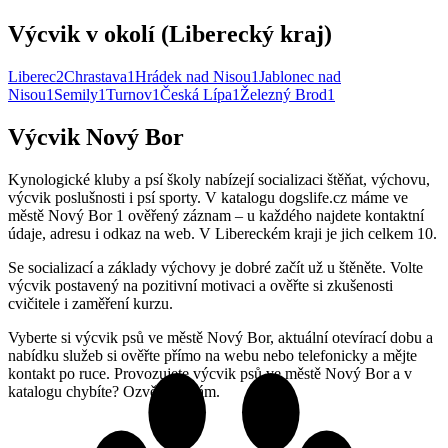
Výcvik v okolí (Liberecký kraj)
Liberec
2
Chrastava
1
Hrádek nad Nisou
1
Jablonec nad
Nisou
1
Semily
1
Turnov
1
Česká Lípa
1
Železný Brod
1
Výcvik Nový Bor
Kynologické kluby a psí školy nabízejí socializaci štěňat, výchovu,
výcvik poslušnosti i psí sporty. V katalogu dogslife.cz máme ve
městě Nový Bor 1 ověřený záznam – u každého najdete kontaktní
údaje, adresu i odkaz na web. V Libereckém kraji je jich celkem 10.
Se socializací a základy výchovy je dobré začít už u štěněte. Volte
výcvik postavený na pozitivní motivaci a ověřte si zkušenosti
cvičitele i zaměření kurzu.
Vyberte si výcvik psů ve městě Nový Bor, aktuální otevírací dobu a
nabídku služeb si ověřte přímo na webu nebo telefonicky a mějte
kontakt po ruce. Provozujete výcvik psů ve městě Nový Bor a v
katalogu chybíte? Ozvěte se nám.