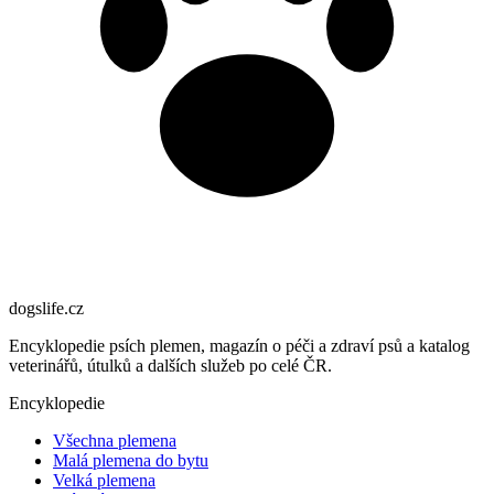
dogslife
.cz
Encyklopedie psích plemen, magazín o péči a zdraví psů a katalog
veterinářů, útulků a dalších služeb po celé ČR.
Encyklopedie
Všechna plemena
Malá plemena do bytu
Velká plemena