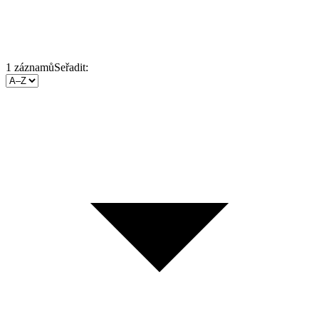
1
záznamů
Seřadit: