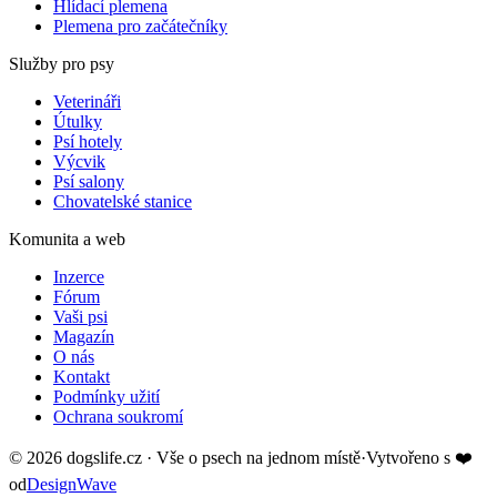
Hlídací plemena
Plemena pro začátečníky
Služby pro psy
Veterináři
Útulky
Psí hotely
Výcvik
Psí salony
Chovatelské stanice
Komunita a web
Inzerce
Fórum
Vaši psi
Magazín
O nás
Kontakt
Podmínky užití
Ochrana soukromí
©
2026
dogslife.cz · Vše o psech na jednom místě
·
Vytvořeno s
❤️
od
DesignWave