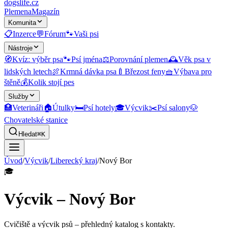
dogslife
.cz
Plemena
Magazín
Komunita
📋
Inzerce
💬
Fórum
🐾
Vaši psi
Nástroje
🧭
Kvíz: výběr psa
🐾
Psí jména
⚖️
Porovnání plemen
🕰️
Věk psa v
lidských letech
🍖
Krmná dávka psa
🍼
Březost feny
🧺
Výbava pro
štěně
💰
Kolik stojí pes
Služby
🏥
Veterináři
🏠
Útulky
🛏️
Psí hotely
🎓
Výcvik
✂️
Psí salony
🐶
Chovatelské stanice
Hledat
⌘K
Úvod
/
Výcvik
/
Liberecký kraj
/
Nový Bor
🎓
Výcvik – Nový Bor
Cvičiště a výcvik psů
– přehledný katalog s kontakty.