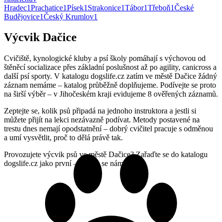
Hradec
1
Prachatice
1
Písek
1
Strakonice
1
Tábor
1
Třeboň
1
České
Budějovice
1
Český Krumlov
1
Výcvik Dačice
Cvičiště, kynologické kluby a psí školy pomáhají s výchovou od
štěněcí socializace přes základní poslušnost až po agility, canicross a
další psí sporty. V katalogu dogslife.cz zatím ve městě Dačice žádný
záznam nemáme – katalog průběžně doplňujeme. Podívejte se proto
na širší výběr – v Jihočeském kraji evidujeme 8 ověřených záznamů.
Zeptejte se, kolik psů připadá na jednoho instruktora a jestli si
můžete přijít na lekci nezávazně podívat. Metody postavené na
trestu dnes nemají opodstatnění – dobrý cvičitel pracuje s odměnou
a umí vysvětlit, proč to dělá právě tak.
Provozujete výcvik psů ve městě Dačice? Zařaďte se do katalogu
dogslife.cz jako první – ozvěte se nám.