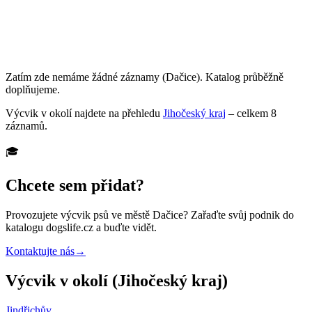
Zatím zde nemáme žádné záznamy
(Dačice)
. Katalog průběžně
doplňujeme.
Výcvik
v okolí najdete na přehledu
Jihočeský kraj
– celkem
8
záznamů
.
🎓
Chcete sem přidat?
Provozujete
výcvik psů
ve městě Dačice
? Zařaďte svůj podnik do
katalogu dogslife.cz a buďte vidět.
Kontaktujte nás
→
Výcvik v okolí (Jihočeský kraj)
Jindřichův