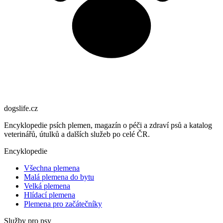
dogslife
.cz
Encyklopedie psích plemen, magazín o péči a zdraví psů a katalog
veterinářů, útulků a dalších služeb po celé ČR.
Encyklopedie
Všechna plemena
Malá plemena do bytu
Velká plemena
Hlídací plemena
Plemena pro začátečníky
Služby pro psy