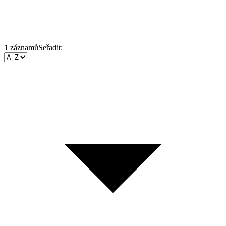
1
záznamů
Seřadit: