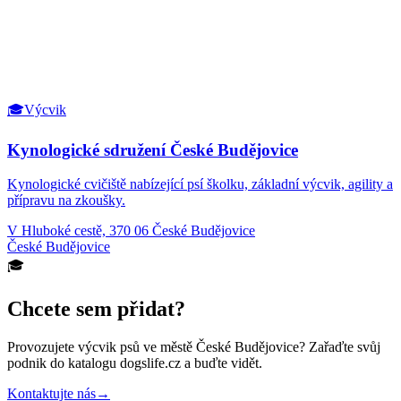
🎓
Výcvik
Kynologické sdružení České Budějovice
Kynologické cvičiště nabízející psí školku, základní výcvik, agility a
přípravu na zkoušky.
V Hluboké cestě, 370 06 České Budějovice
České Budějovice
🎓
Chcete sem přidat?
Provozujete
výcvik psů
ve městě České Budějovice
? Zařaďte svůj
podnik do katalogu dogslife.cz a buďte vidět.
Kontaktujte nás
→