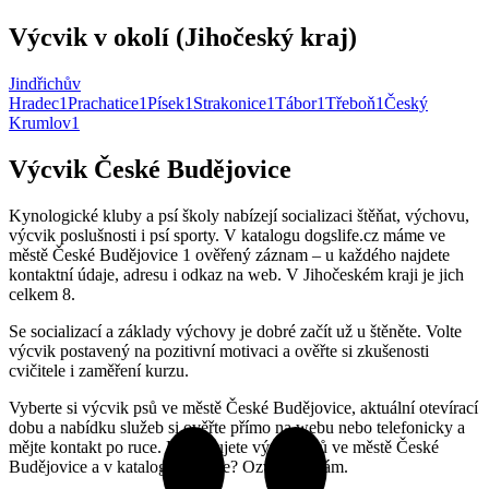
Výcvik v okolí (Jihočeský kraj)
Jindřichův
Hradec
1
Prachatice
1
Písek
1
Strakonice
1
Tábor
1
Třeboň
1
Český
Krumlov
1
Výcvik České Budějovice
Kynologické kluby a psí školy nabízejí socializaci štěňat, výchovu,
výcvik poslušnosti i psí sporty. V katalogu dogslife.cz máme ve
městě České Budějovice 1 ověřený záznam – u každého najdete
kontaktní údaje, adresu i odkaz na web. V Jihočeském kraji je jich
celkem 8.
Se socializací a základy výchovy je dobré začít už u štěněte. Volte
výcvik postavený na pozitivní motivaci a ověřte si zkušenosti
cvičitele i zaměření kurzu.
Vyberte si výcvik psů ve městě České Budějovice, aktuální otevírací
dobu a nabídku služeb si ověřte přímo na webu nebo telefonicky a
mějte kontakt po ruce. Provozujete výcvik psů ve městě České
Budějovice a v katalogu chybíte? Ozvěte se nám.