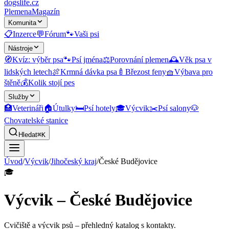
dogslife
.cz
Plemena
Magazín
Komunita
📋
Inzerce
💬
Fórum
🐾
Vaši psi
Nástroje
🧭
Kvíz: výběr psa
🐾
Psí jména
⚖️
Porovnání plemen
🕰️
Věk psa v
lidských letech
🍖
Krmná dávka psa
🍼
Březost feny
🧺
Výbava pro
štěně
💰
Kolik stojí pes
Služby
🏥
Veterináři
🏠
Útulky
🛏️
Psí hotely
🎓
Výcvik
✂️
Psí salony
🐶
Chovatelské stanice
Hledat
⌘K
Úvod
/
Výcvik
/
Jihočeský kraj
/
České Budějovice
🎓
Výcvik – České Budějovice
Cvičiště a výcvik psů
– přehledný katalog s kontakty.