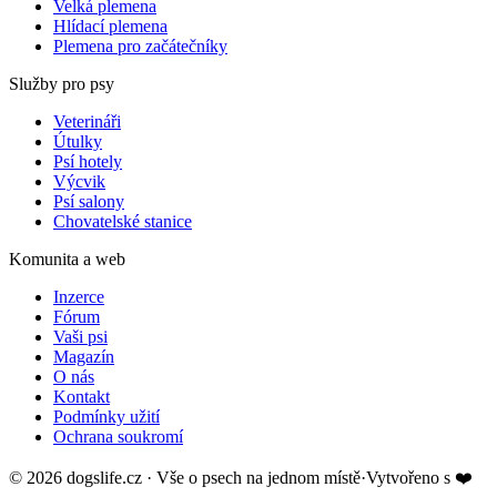
Velká plemena
Hlídací plemena
Plemena pro začátečníky
Služby pro psy
Veterináři
Útulky
Psí hotely
Výcvik
Psí salony
Chovatelské stanice
Komunita a web
Inzerce
Fórum
Vaši psi
Magazín
O nás
Kontakt
Podmínky užití
Ochrana soukromí
©
2026
dogslife.cz · Vše o psech na jednom místě
·
Vytvořeno s
❤️