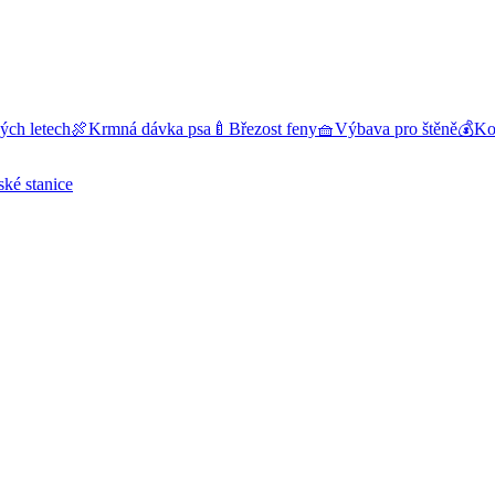
ých letech
🍖
Krmná dávka psa
🍼
Březost feny
🧺
Výbava pro štěně
💰
Kol
ské stanice