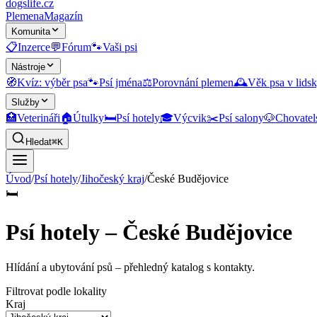
dogslife
.cz
Plemena
Magazín
Komunita
📋
Inzerce
💬
Fórum
🐾
Vaši psi
Nástroje
🧭
Kvíz: výběr psa
🐾
Psí jména
⚖️
Porovnání plemen
🕰️
Věk psa v lidsk
Služby
🏥
Veterináři
🏠
Útulky
🛏️
Psí hotely
🎓
Výcvik
✂️
Psí salony
🐶
Chovatel
Hledat
⌘K
Úvod
/
Psí hotely
/
Jihočeský kraj
/
České Budějovice
🛏️
Psí hotely – České Budějovice
Hlídání a ubytování psů
– přehledný katalog s kontakty.
Filtrovat podle lokality
Kraj