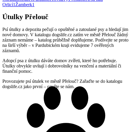
Orlicí
1
Žamberk
1
Útulky Přelouč
Psí útulky a depozita pečují o opuštěné a zatoulané psy a hledají jim
nové domovy. V katalogu dogslife.cz zatím ve městě Přelouč žádný
záznam nemáme – katalog průběžně doplňujeme. Podívejte se proto
na širší výběr – v Pardubickém kraji evidujeme 7 ověřených
záznamů.
Adopcí psa z útulku dáváte domov zvířeti, které ho potřebuje.
Útulky obvykle uvítají i dobrovolníky na venčení a materiální či
finanční pomoc.
Provozujete psí útulek ve městě Přelouč? Zařaďte se do katalogu
dogslife.cz jako první – ozvěte se nám.