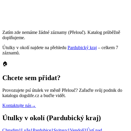
Zatím zde nemáme žádné záznamy
(Přelouč)
. Katalog průběžně
doplňujeme.
Útulky
v okolí najdete na přehledu
Pardubický kraj
– celkem
7
záznamů
.
🏠
Chcete sem přidat?
Provozujete
psí útulek
ve městě Přelouč
? Zařaďte svůj podnik do
katalogu dogslife.cz a buďte vidět.
Kontaktujte nás
→
Útulky v okolí (Pardubický kraj)
Chrudim
1
Luže
1
Pardubice
1
Svitavy
1
Vendolí
1
Ústí nad