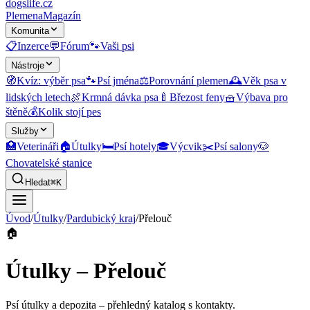
dogslife
.cz
Plemena
Magazín
Komunita
📋
Inzerce
💬
Fórum
🐾
Vaši psi
Nástroje
🧭
Kvíz: výběr psa
🐾
Psí jména
⚖️
Porovnání plemen
🕰️
Věk psa v
lidských letech
🍖
Krmná dávka psa
🍼
Březost feny
🧺
Výbava pro
štěně
💰
Kolik stojí pes
Služby
🏥
Veterináři
🏠
Útulky
🛏️
Psí hotely
🎓
Výcvik
✂️
Psí salony
🐶
Chovatelské stanice
Hledat
⌘K
Úvod
/
Útulky
/
Pardubický kraj
/
Přelouč
🏠
Útulky – Přelouč
Psí útulky a depozita
– přehledný katalog s kontakty.