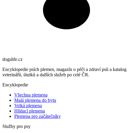
dogslife
.cz
Encyklopedie psích plemen, magazín o péči a zdraví psů a katalog
veterinářů, útulků a dalších služeb po celé ČR.
Encyklopedie
Všechna plemena
Malá plemena do bytu
Velká plemena
Hlídací plemena
Plemena pro začátečníky
Služby pro psy