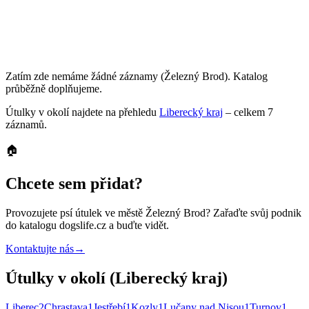
Zatím zde nemáme žádné záznamy
(Železný Brod)
. Katalog
průběžně doplňujeme.
Útulky
v okolí najdete na přehledu
Liberecký kraj
– celkem
7
záznamů
.
🏠
Chcete sem přidat?
Provozujete
psí útulek
ve městě Železný Brod
? Zařaďte svůj podnik
do katalogu dogslife.cz a buďte vidět.
Kontaktujte nás
→
Útulky v okolí (Liberecký kraj)
Liberec
2
Chrastava
1
Jestřebí
1
Kozly
1
Lučany nad Nisou
1
Turnov
1