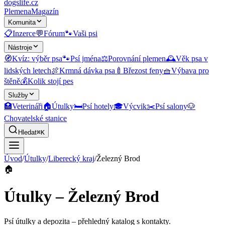
dogslife
.cz
Plemena
Magazín
Komunita
📋
Inzerce
💬
Fórum
🐾
Vaši psi
Nástroje
🧭
Kvíz: výběr psa
🐾
Psí jména
⚖️
Porovnání plemen
🕰️
Věk psa v
lidských letech
🍖
Krmná dávka psa
🍼
Březost feny
🧺
Výbava pro
štěně
💰
Kolik stojí pes
Služby
🏥
Veterináři
🏠
Útulky
🛏️
Psí hotely
🎓
Výcvik
✂️
Psí salony
🐶
Chovatelské stanice
Hledat
⌘K
Úvod
/
Útulky
/
Liberecký kraj
/
Železný Brod
🏠
Útulky – Železný Brod
Psí útulky a depozita
– přehledný katalog s kontakty.