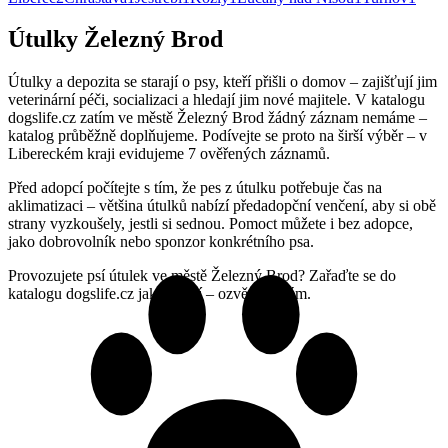
Útulky Železný Brod
Útulky a depozita se starají o psy, kteří přišli o domov – zajišťují jim
veterinární péči, socializaci a hledají jim nové majitele. V katalogu
dogslife.cz zatím ve městě Železný Brod žádný záznam nemáme –
katalog průběžně doplňujeme. Podívejte se proto na širší výběr – v
Libereckém kraji evidujeme 7 ověřených záznamů.
Před adopcí počítejte s tím, že pes z útulku potřebuje čas na
aklimatizaci – většina útulků nabízí předadopční venčení, aby si obě
strany vyzkoušely, jestli si sednou. Pomoct můžete i bez adopce,
jako dobrovolník nebo sponzor konkrétního psa.
Provozujete psí útulek ve městě Železný Brod? Zařaďte se do
katalogu dogslife.cz jako první – ozvěte se nám.