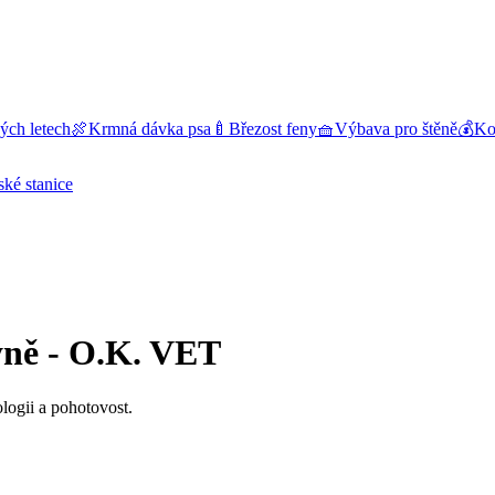
ých letech
🍖
Krmná dávka psa
🍼
Březost feny
🧺
Výbava pro štěně
💰
Kol
ské stanice
yně - O.K. VET
ologii a pohotovost.