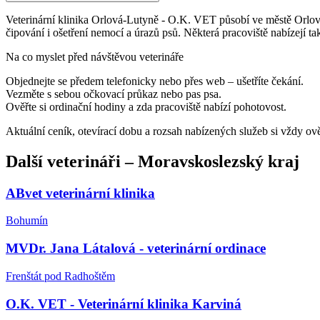
Veterinární klinika Orlová-Lutyně - O.K. VET působí ve městě Orlová a
čipování i ošetření nemocí a úrazů psů. Některá pracoviště nabízejí ta
Na co myslet před návštěvou veterináře
Objednejte se předem telefonicky nebo přes web – ušetříte čekání.
Vezměte s sebou očkovací průkaz nebo pas psa.
Ověřte si ordinační hodiny a zda pracoviště nabízí pohotovost.
Aktuální ceník, otevírací dobu a rozsah nabízených služeb si vždy ov
Další
veterináři
–
Moravskoslezský kraj
ABvet veterinární klinika
Bohumín
MVDr. Jana Látalová - veterinární ordinace
Frenštát pod Radhoštěm
O.K. VET - Veterinární klinika Karviná