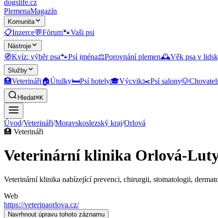
dogslife
.cz
Plemena
Magazín
Komunita
📋
Inzerce
💬
Fórum
🐾
Vaši psi
Nástroje
🧭
Kvíz: výběr psa
🐾
Psí jména
⚖️
Porovnání plemen
🕰️
Věk psa v lidsk
Služby
🏥
Veterináři
🏠
Útulky
🛏️
Psí hotely
🎓
Výcvik
✂️
Psí salony
🐶
Chovatel
Hledat
⌘K
Úvod
/
Veterináři
/
Moravskoslezský kraj
/
Orlová
🏥
Veterináři
Veterinární klinika Orlová-Lut
Veterinární klinika nabízející prevenci, chirurgii, stomatologii, dermat
Web
https://veterinaorlova.cz/
Navrhnout úpravu tohoto záznamu