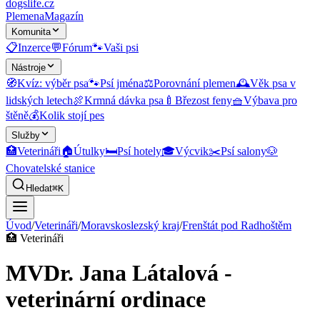
dogslife
.cz
Plemena
Magazín
Komunita
📋
Inzerce
💬
Fórum
🐾
Vaši psi
Nástroje
🧭
Kvíz: výběr psa
🐾
Psí jména
⚖️
Porovnání plemen
🕰️
Věk psa v
lidských letech
🍖
Krmná dávka psa
🍼
Březost feny
🧺
Výbava pro
štěně
💰
Kolik stojí pes
Služby
🏥
Veterináři
🏠
Útulky
🛏️
Psí hotely
🎓
Výcvik
✂️
Psí salony
🐶
Chovatelské stanice
Hledat
⌘K
Úvod
/
Veterináři
/
Moravskoslezský kraj
/
Frenštát pod Radhoštěm
🏥
Veterináři
MVDr. Jana Látalová -
veterinární ordinace