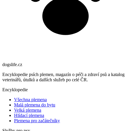
dogslife
.cz
Encyklopedie psích plemen, magazín o péči a zdraví psů a katalog
veterinářů, útulků a dalších služeb po celé ČR.
Encyklopedie
Všechna plemena
Malá plemena do bytu
Velká plemena
Hlídací plemena
Plemena pro začátečníky
Služby pro psy