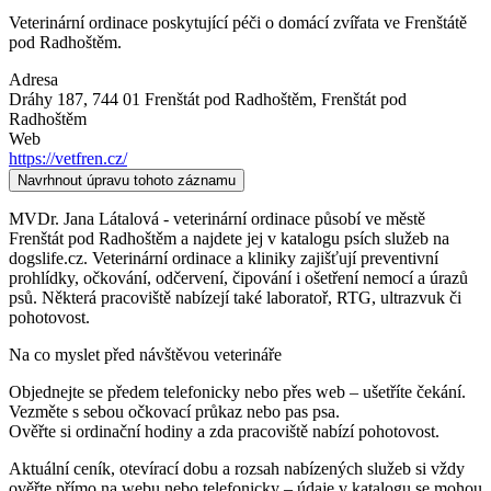
Veterinární ordinace poskytující péči o domácí zvířata ve Frenštátě
pod Radhoštěm.
Adresa
Dráhy 187, 744 01 Frenštát pod Radhoštěm
, Frenštát pod
Radhoštěm
Web
https://vetfren.cz/
Navrhnout úpravu tohoto záznamu
MVDr. Jana Látalová - veterinární ordinace působí ve městě
Frenštát pod Radhoštěm a najdete jej v katalogu psích služeb na
dogslife.cz. Veterinární ordinace a kliniky zajišťují preventivní
prohlídky, očkování, odčervení, čipování i ošetření nemocí a úrazů
psů. Některá pracoviště nabízejí také laboratoř, RTG, ultrazvuk či
pohotovost.
Na co myslet před návštěvou veterináře
Objednejte se předem telefonicky nebo přes web – ušetříte čekání.
Vezměte s sebou očkovací průkaz nebo pas psa.
Ověřte si ordinační hodiny a zda pracoviště nabízí pohotovost.
Aktuální ceník, otevírací dobu a rozsah nabízených služeb si vždy
ověřte přímo na webu nebo telefonicky – údaje v katalogu se mohou