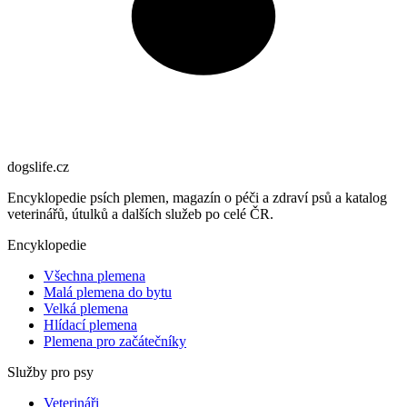
dogslife
.cz
Encyklopedie psích plemen, magazín o péči a zdraví psů a katalog
veterinářů, útulků a dalších služeb po celé ČR.
Encyklopedie
Všechna plemena
Malá plemena do bytu
Velká plemena
Hlídací plemena
Plemena pro začátečníky
Služby pro psy
Veterináři