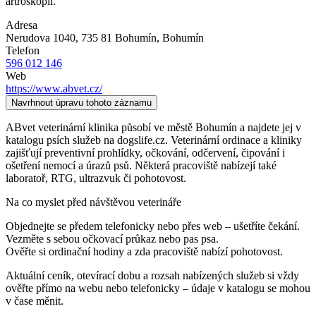
artroskopii.
Adresa
Nerudova 1040, 735 81 Bohumín
, Bohumín
Telefon
596 012 146
Web
https://www.abvet.cz/
Navrhnout úpravu tohoto záznamu
ABvet veterinární klinika působí ve městě Bohumín a najdete jej v
katalogu psích služeb na dogslife.cz. Veterinární ordinace a kliniky
zajišťují preventivní prohlídky, očkování, odčervení, čipování i
ošetření nemocí a úrazů psů. Některá pracoviště nabízejí také
laboratoř, RTG, ultrazvuk či pohotovost.
Na co myslet před návštěvou veterináře
Objednejte se předem telefonicky nebo přes web – ušetříte čekání.
Vezměte s sebou očkovací průkaz nebo pas psa.
Ověřte si ordinační hodiny a zda pracoviště nabízí pohotovost.
Aktuální ceník, otevírací dobu a rozsah nabízených služeb si vždy
ověřte přímo na webu nebo telefonicky – údaje v katalogu se mohou
v čase měnit.