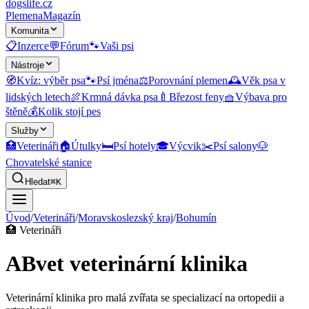
dogslife
.cz
Plemena
Magazín
Komunita
📋
Inzerce
💬
Fórum
🐾
Vaši psi
Nástroje
🧭
Kvíz: výběr psa
🐾
Psí jména
⚖️
Porovnání plemen
🕰️
Věk psa v
lidských letech
🍖
Krmná dávka psa
🍼
Březost feny
🧺
Výbava pro
štěně
💰
Kolik stojí pes
Služby
🏥
Veterináři
🏠
Útulky
🛏️
Psí hotely
🎓
Výcvik
✂️
Psí salony
🐶
Chovatelské stanice
Hledat
⌘K
Úvod
/
Veterináři
/
Moravskoslezský kraj
/
Bohumín
🏥
Veterináři
ABvet veterinární klinika
Veterinární klinika pro malá zvířata se specializací na ortopedii a