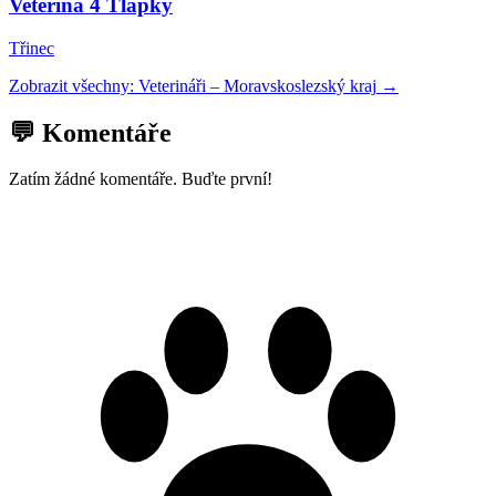
Veterina 4 Tlapky
Třinec
Zobrazit všechny:
Veterináři
–
Moravskoslezský kraj
→
💬 Komentáře
Zatím žádné komentáře. Buďte první!