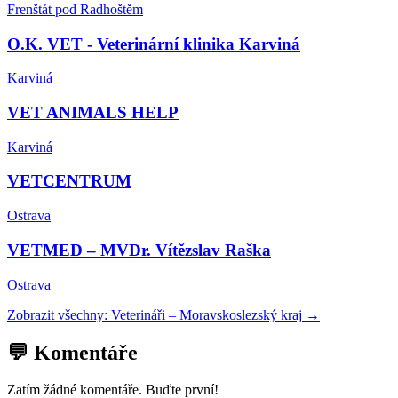
Frenštát pod Radhoštěm
O.K. VET - Veterinární klinika Karviná
Karviná
VET ANIMALS HELP
Karviná
VETCENTRUM
Ostrava
VETMED – MVDr. Vítězslav Raška
Ostrava
Zobrazit všechny:
Veterináři
–
Moravskoslezský kraj
→
💬 Komentáře
Zatím žádné komentáře. Buďte první!