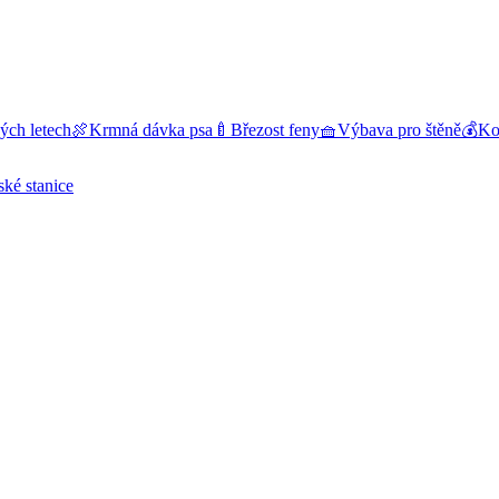
ých letech
🍖
Krmná dávka psa
🍼
Březost feny
🧺
Výbava pro štěně
💰
Kol
ské stanice