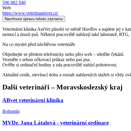
596 882 040
Web
https://www.veterinaanivet.cz/
Navrhnout úpravu tohoto záznamu
Veterinární klinika AniVet působí ve městě Havířov a najdete jej v kata
nemocí a úrazů psů. Některá pracoviště nabízejí také laboratoř, RTG, 
Na co myslet před návštěvou veterináře
Objednejte se předem telefonicky nebo přes web – ušetříte čekání.
Vezměte s sebou očkovací průkaz nebo pas psa.
Ověřte si ordinační hodiny a zda pracoviště nabízí pohotovost.
Aktuální ceník, otevírací dobu a rozsah nabízených služeb si vždy ov
Další
veterináři
–
Moravskoslezský kraj
ABvet veterinární klinika
Bohumín
MVDr. Jana Látalová - veterinární ordinace