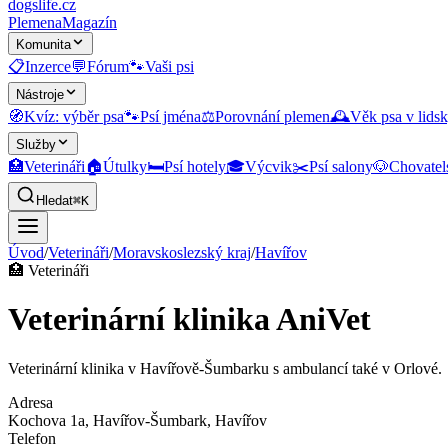
dogslife
.cz
Plemena
Magazín
Komunita
📋
Inzerce
💬
Fórum
🐾
Vaši psi
Nástroje
🧭
Kvíz: výběr psa
🐾
Psí jména
⚖️
Porovnání plemen
🕰️
Věk psa v lidsk
Služby
🏥
Veterináři
🏠
Útulky
🛏️
Psí hotely
🎓
Výcvik
✂️
Psí salony
🐶
Chovatel
Hledat
⌘K
Úvod
/
Veterináři
/
Moravskoslezský kraj
/
Havířov
🏥
Veterináři
Veterinární klinika AniVet
Veterinární klinika v Havířově-Šumbarku s ambulancí také v Orlové.
Adresa
Kochova 1a, Havířov-Šumbark
, Havířov
Telefon