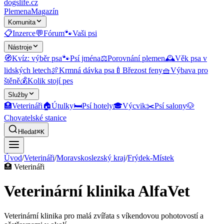
dogslife
.cz
Plemena
Magazín
Komunita
📋
Inzerce
💬
Fórum
🐾
Vaši psi
Nástroje
🧭
Kvíz: výběr psa
🐾
Psí jména
⚖️
Porovnání plemen
🕰️
Věk psa v
lidských letech
🍖
Krmná dávka psa
🍼
Březost feny
🧺
Výbava pro
štěně
💰
Kolik stojí pes
Služby
🏥
Veterináři
🏠
Útulky
🛏️
Psí hotely
🎓
Výcvik
✂️
Psí salony
🐶
Chovatelské stanice
Hledat
⌘K
Úvod
/
Veterináři
/
Moravskoslezský kraj
/
Frýdek-Místek
🏥
Veterináři
Veterinární klinika AlfaVet
Veterinární klinika pro malá zvířata s víkendovou pohotovostí a