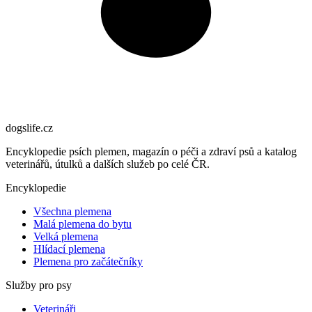
dogslife
.cz
Encyklopedie psích plemen, magazín o péči a zdraví psů a katalog
veterinářů, útulků a dalších služeb po celé ČR.
Encyklopedie
Všechna plemena
Malá plemena do bytu
Velká plemena
Hlídací plemena
Plemena pro začátečníky
Služby pro psy
Veterináři