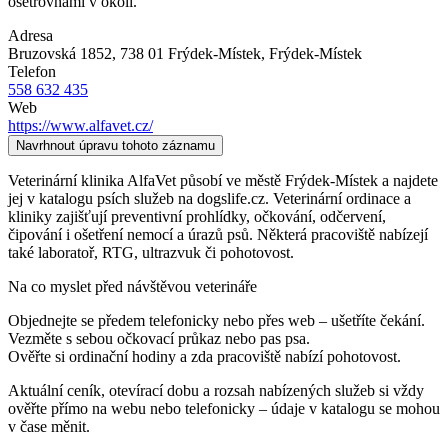
ošetřovnami v okolí.
Adresa
Bruzovská 1852, 738 01 Frýdek-Místek
, Frýdek-Místek
Telefon
558 632 435
Web
https://www.alfavet.cz/
Navrhnout úpravu tohoto záznamu
Veterinární klinika AlfaVet působí ve městě Frýdek-Místek a najdete
jej v katalogu psích služeb na dogslife.cz. Veterinární ordinace a
kliniky zajišťují preventivní prohlídky, očkování, odčervení,
čipování i ošetření nemocí a úrazů psů. Některá pracoviště nabízejí
také laboratoř, RTG, ultrazvuk či pohotovost.
Na co myslet před návštěvou veterináře
Objednejte se předem telefonicky nebo přes web – ušetříte čekání.
Vezměte s sebou očkovací průkaz nebo pas psa.
Ověřte si ordinační hodiny a zda pracoviště nabízí pohotovost.
Aktuální ceník, otevírací dobu a rozsah nabízených služeb si vždy
ověřte přímo na webu nebo telefonicky – údaje v katalogu se mohou
v čase měnit.