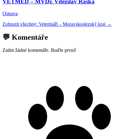
VETMED – MVDr. Vítězslav Raška
Ostrava
Zobrazit všechny:
Veterináři
–
Moravskoslezský kraj
→
💬 Komentáře
Zatím žádné komentáře. Buďte první!