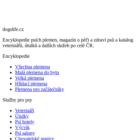
dogslife
.cz
Encyklopedie psích plemen, magazín o péči a zdraví psů a katalog
veterinářů, útulků a dalších služeb po celé ČR.
Encyklopedie
Všechna plemena
Malá plemena do bytu
Velká plemena
Hlídací plemena
Plemena pro začátečníky
Služby pro psy
Veterináři
Útulky
Psí hotely
Výcvik
Psí salony
Chovatelské stanice