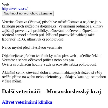
Web
https://vetova.cz/
Navrhnout úpravu tohoto záznamu
Veterina Ostrava (Vetova) působí ve městě Ostrava a najdete jej v
katalogu psích služeb na dogslife.cz. Veterinární ordinace a kliniky
zajišťují preventivní prohlídky, očkování, odčervení, čipování i
ošetření nemocí a úrazů psů. Některá pracoviště nabízejí také
laboratoř, RTG, ultrazvuk či pohotovost.
Na co myslet před návštěvou veterináře
Objednejte se předem telefonicky nebo přes web – ušetříte čekání.
Vezměte s sebou očkovací průkaz nebo pas psa.
Ověřte si ordinační hodiny a zda pracoviště nabízí pohotovost.
Aktuální ceník, otevírací dobu a rozsah nabízených služeb si vždy
ověřte přímo na webu nebo telefonicky – údaje v katalogu se mohou
v čase měnit.
Další
veterináři
–
Moravskoslezský kraj
ABvet veterinární klinika