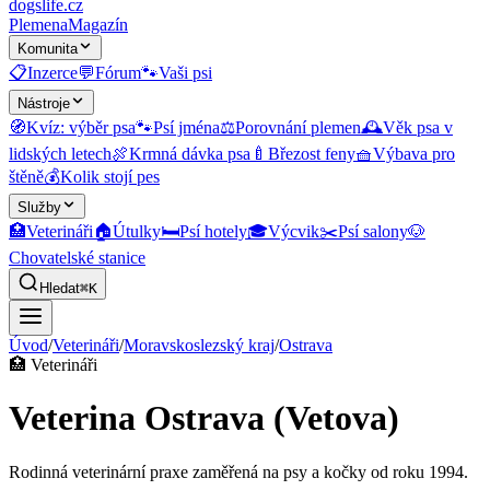
dogslife
.cz
Plemena
Magazín
Komunita
📋
Inzerce
💬
Fórum
🐾
Vaši psi
Nástroje
🧭
Kvíz: výběr psa
🐾
Psí jména
⚖️
Porovnání plemen
🕰️
Věk psa v
lidských letech
🍖
Krmná dávka psa
🍼
Březost feny
🧺
Výbava pro
štěně
💰
Kolik stojí pes
Služby
🏥
Veterináři
🏠
Útulky
🛏️
Psí hotely
🎓
Výcvik
✂️
Psí salony
🐶
Chovatelské stanice
Hledat
⌘K
Úvod
/
Veterináři
/
Moravskoslezský kraj
/
Ostrava
🏥
Veterináři
Veterina Ostrava (Vetova)
Rodinná veterinární praxe zaměřená na psy a kočky od roku 1994.