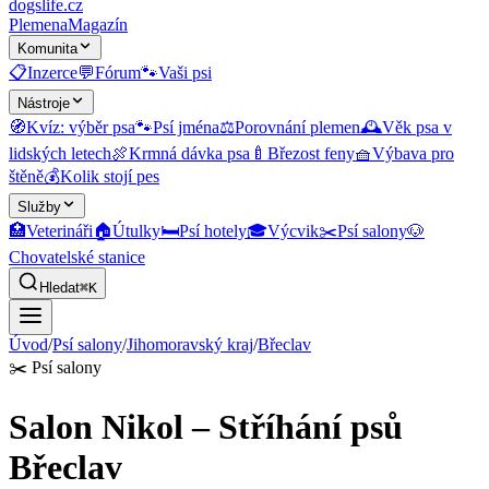
dogslife
.cz
Plemena
Magazín
Komunita
📋
Inzerce
💬
Fórum
🐾
Vaši psi
Nástroje
🧭
Kvíz: výběr psa
🐾
Psí jména
⚖️
Porovnání plemen
🕰️
Věk psa v
lidských letech
🍖
Krmná dávka psa
🍼
Březost feny
🧺
Výbava pro
štěně
💰
Kolik stojí pes
Služby
🏥
Veterináři
🏠
Útulky
🛏️
Psí hotely
🎓
Výcvik
✂️
Psí salony
🐶
Chovatelské stanice
Hledat
⌘K
Úvod
/
Psí salony
/
Jihomoravský kraj
/
Břeclav
✂️
Psí salony
Salon Nikol – Stříhání psů
Břeclav