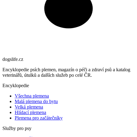
dogslife
.cz
Encyklopedie psích plemen, magazín o péči a zdraví psů a katalog
veterinářů, útulků a dalších služeb po celé ČR.
Encyklopedie
Všechna plemena
Malá plemena do bytu
Velká plemena
Hlídací plemena
Plemena pro začátečníky
Služby pro psy