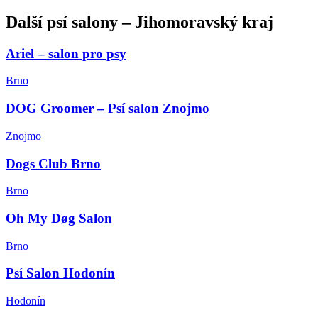
Další
psí salony
–
Jihomoravský kraj
Ariel – salon pro psy
Brno
DOG Groomer – Psí salon Znojmo
Znojmo
Dogs Club Brno
Brno
Oh My Døg Salon
Brno
Psí Salon Hodonín
Hodonín