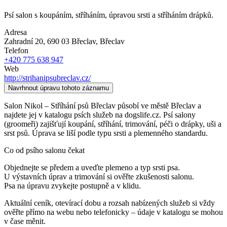
Psí salon s koupáním, stříháním, úpravou srsti a stříháním drápků.
Adresa
Zahradní 20, 690 03 Břeclav
, Břeclav
Telefon
+420 775 638 947
Web
http://strihanipsubreclav.cz/
Navrhnout úpravu tohoto záznamu
Salon Nikol – Stříhání psů Břeclav působí ve městě Břeclav a
najdete jej v katalogu psích služeb na dogslife.cz. Psí salony
(groomeři) zajišťují koupání, stříhání, trimování, péči o drápky, uši a
srst psů. Úprava se liší podle typu srsti a plemenného standardu.
Co od psího salonu čekat
Objednejte se předem a uveďte plemeno a typ srsti psa.
U výstavních úprav a trimování si ověřte zkušenosti salonu.
Psa na úpravu zvykejte postupně a v klidu.
Aktuální ceník, otevírací dobu a rozsah nabízených služeb si vždy
ověřte přímo na webu nebo telefonicky – údaje v katalogu se mohou
v čase měnit.