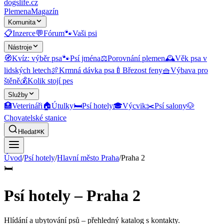
dogslife
.cz
Plemena
Magazín
Komunita
📋
Inzerce
💬
Fórum
🐾
Vaši psi
Nástroje
🧭
Kvíz: výběr psa
🐾
Psí jména
⚖️
Porovnání plemen
🕰️
Věk psa v
lidských letech
🍖
Krmná dávka psa
🍼
Březost feny
🧺
Výbava pro
štěně
💰
Kolik stojí pes
Služby
🏥
Veterináři
🏠
Útulky
🛏️
Psí hotely
🎓
Výcvik
✂️
Psí salony
🐶
Chovatelské stanice
Hledat
⌘K
Úvod
/
Psí hotely
/
Hlavní město Praha
/
Praha 2
🛏️
Psí hotely – Praha 2
Hlídání a ubytování psů
– přehledný katalog s kontakty.