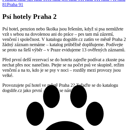
8
1
Praha 9
1
Psí hotely Praha 2
Psí hotel, penzion nebo školka jsou řešením, když si psa nemůžete
vzít s sebou na dovolenou ani do práce – pes tam má zázemí,
venčení i společnost. V katalogu dogslife.cz zatím ve městě Praha 2
žádný záznam nemáme – katalog průběžně doplňujeme. Podívejte
se proto na širší výběr – v Praze evidujeme 13 ověřených záznamů.
Před první delší rezervací se do hotelu zajeďte podívat a zkuste psa
nechat přes noc nanečisto. Ptejte se na počet psů ve skupině, režim
venčení a na to, kdo je se psy v noci – rozdíly mezi provozy jsou
velké.
Provozujete psí hotel ve městě Praha 2? Zařaďte se do katalogu
dogslife.cz jako první – ozvěte se nám.