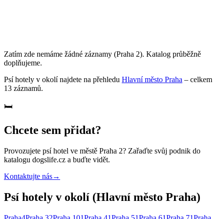
Zatím zde nemáme žádné záznamy
(Praha 2)
. Katalog průběžně
doplňujeme.
Psí hotely
v okolí najdete na přehledu
Hlavní město Praha
– celkem
13
záznamů
.
🛏️
Chcete sem přidat?
Provozujete
psí hotel
ve městě Praha 2
? Zařaďte svůj podnik do
katalogu dogslife.cz a buďte vidět.
Kontaktujte nás
→
Psí hotely v okolí (Hlavní město Praha)
Praha
4
Praha 3
2
Praha 10
1
Praha 4
1
Praha 5
1
Praha 6
1
Praha 7
1
Praha