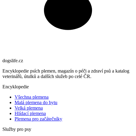
dogslife
.cz
Encyklopedie psích plemen, magazín o péči a zdraví psů a katalog
veterinářů, útulků a dalších služeb po celé ČR.
Encyklopedie
Všechna plemena
Malá plemena do bytu
Velká plemena
Hlídací plemena
Plemena pro začátečníky
Služby pro psy