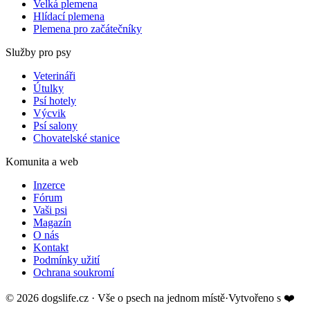
Velká plemena
Hlídací plemena
Plemena pro začátečníky
Služby pro psy
Veterináři
Útulky
Psí hotely
Výcvik
Psí salony
Chovatelské stanice
Komunita a web
Inzerce
Fórum
Vaši psi
Magazín
O nás
Kontakt
Podmínky užití
Ochrana soukromí
©
2026
dogslife.cz · Vše o psech na jednom místě
·
Vytvořeno s
❤️