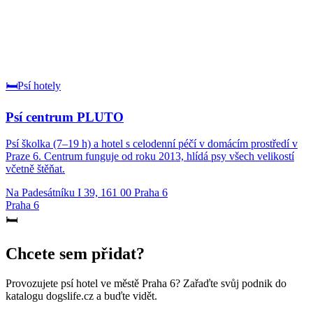
🛏️
Psí hotely
Psí centrum PLUTO
Psí školka (7–19 h) a hotel s celodenní péčí v domácím prostředí v
Praze 6. Centrum funguje od roku 2013, hlídá psy všech velikostí
včetně štěňat.
Na Padesátníku I 39, 161 00 Praha 6
Praha 6
🛏️
Chcete sem přidat?
Provozujete
psí hotel
ve městě Praha 6
? Zařaďte svůj podnik do
katalogu dogslife.cz a buďte vidět.