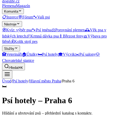
dogslife
.cz
Plemena
Magazín
Komunita
📋
Inzerce
💬
Fórum
🐾
Vaši psi
Nástroje
🧭
Kvíz: výběr psa
🐾
Psí jména
⚖️
Porovnání plemen
🕰️
Věk psa v
lidských letech
🍖
Krmná dávka psa
🍼
Březost feny
🧺
Výbava pro
štěně
💰
Kolik stojí pes
Služby
🏥
Veterináři
🏠
Útulky
🛏️
Psí hotely
🎓
Výcvik
✂️
Psí salony
🐶
Chovatelské stanice
Hledat
⌘K
Úvod
/
Psí hotely
/
Hlavní město Praha
/
Praha 6
🛏️
Psí hotely – Praha 6
Hlídání a ubytování psů
– přehledný katalog s kontakty.