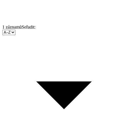
1
záznamů
Seřadit: