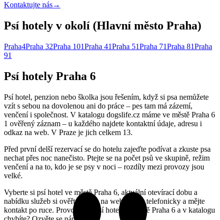
Kontaktujte nás
→
Psí hotely v okolí (Hlavní město Praha)
Praha
4
Praha 3
2
Praha 10
1
Praha 4
1
Praha 5
1
Praha 7
1
Praha 8
1
Praha
9
1
Psí hotely Praha 6
Psí hotel, penzion nebo školka jsou řešením, když si psa nemůžete
vzít s sebou na dovolenou ani do práce – pes tam má zázemí,
venčení i společnost. V katalogu dogslife.cz máme ve městě Praha 6
1 ověřený záznam – u každého najdete kontaktní údaje, adresu i
odkaz na web. V Praze je jich celkem 13.
Před první delší rezervací se do hotelu zajeďte podívat a zkuste psa
nechat přes noc nanečisto. Ptejte se na počet psů ve skupině, režim
venčení a na to, kdo je se psy v noci – rozdíly mezi provozy jsou
velké.
Vyberte si psí hotel ve městě Praha 6, aktuální otevírací dobu a
nabídku služeb si ověřte přímo na webu nebo telefonicky a mějte
kontakt po ruce. Provozujete psí hotel ve městě Praha 6 a v katalogu
chybíte? Ozvěte se nám.