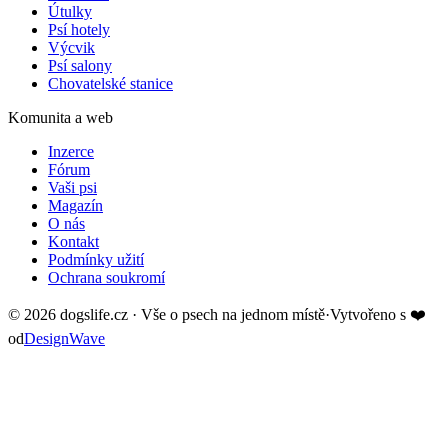
Útulky
Psí hotely
Výcvik
Psí salony
Chovatelské stanice
Komunita a web
Inzerce
Fórum
Vaši psi
Magazín
O nás
Kontakt
Podmínky užití
Ochrana soukromí
©
2026
dogslife.cz · Vše o psech na jednom místě
·
Vytvořeno s
❤️
od
DesignWave