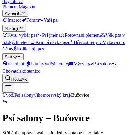
dogslife
.cz
Plemena
Magazín
Komunita
📋
Inzerce
💬
Fórum
🐾
Vaši psi
Nástroje
🧭
Kvíz: výběr psa
🐾
Psí jména
⚖️
Porovnání plemen
🕰️
Věk psa v
lidských letech
🍖
Krmná dávka psa
🍼
Březost feny
🧺
Výbava pro
štěně
💰
Kolik stojí pes
Služby
🏥
Veterináři
🏠
Útulky
🛏️
Psí hotely
🎓
Výcvik
✂️
Psí salony
🐶
Chovatelské stanice
Hledat
⌘K
Úvod
/
Psí salony
/
Jihomoravský kraj
/
Bučovice
✂️
Psí salony – Bučovice
Stříhání a úprava srsti
– přehledný katalog s kontakty.