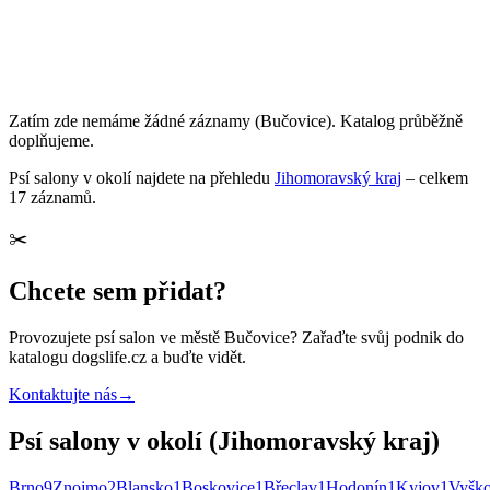
Zatím zde nemáme žádné záznamy
(Bučovice)
. Katalog průběžně
doplňujeme.
Psí salony
v okolí najdete na přehledu
Jihomoravský kraj
– celkem
17
záznamů
.
✂️
Chcete sem přidat?
Provozujete
psí salon
ve městě Bučovice
? Zařaďte svůj podnik do
katalogu dogslife.cz a buďte vidět.
Kontaktujte nás
→
Psí salony v okolí (Jihomoravský kraj)
Brno
9
Znojmo
2
Blansko
1
Boskovice
1
Břeclav
1
Hodonín
1
Kyjov
1
Vyšk