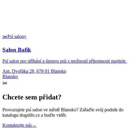
✂️
Psí salony
Salon Bafik
Psí salon pro stříhání a úpravu psů s možností přítomnosti majitele.
Ant. Dvořáka 28, 678 01 Blansko
Blansko
✂️
Chcete sem přidat?
Provozujete
psí salon
ve městě Blansko
? Zařaďte svůj podnik do
katalogu dogslife.cz a buďte vidět.
Kontaktujte nás
→