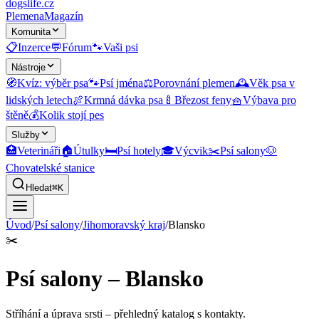
dogslife
.cz
Plemena
Magazín
Komunita
📋
Inzerce
💬
Fórum
🐾
Vaši psi
Nástroje
🧭
Kvíz: výběr psa
🐾
Psí jména
⚖️
Porovnání plemen
🕰️
Věk psa v
lidských letech
🍖
Krmná dávka psa
🍼
Březost feny
🧺
Výbava pro
štěně
💰
Kolik stojí pes
Služby
🏥
Veterináři
🏠
Útulky
🛏️
Psí hotely
🎓
Výcvik
✂️
Psí salony
🐶
Chovatelské stanice
Hledat
⌘K
Úvod
/
Psí salony
/
Jihomoravský kraj
/
Blansko
✂️
Psí salony – Blansko
Stříhání a úprava srsti
– přehledný katalog s kontakty.