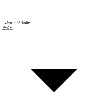
1
záznamů
Seřadit: