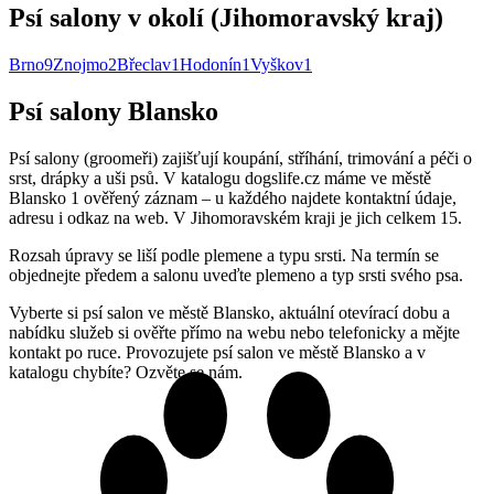
Psí salony v okolí (Jihomoravský kraj)
Brno
9
Znojmo
2
Břeclav
1
Hodonín
1
Vyškov
1
Psí salony Blansko
Psí salony (groomeři) zajišťují koupání, stříhání, trimování a péči o
srst, drápky a uši psů. V katalogu dogslife.cz máme ve městě
Blansko 1 ověřený záznam – u každého najdete kontaktní údaje,
adresu i odkaz na web. V Jihomoravském kraji je jich celkem 15.
Rozsah úpravy se liší podle plemene a typu srsti. Na termín se
objednejte předem a salonu uveďte plemeno a typ srsti svého psa.
Vyberte si psí salon ve městě Blansko, aktuální otevírací dobu a
nabídku služeb si ověřte přímo na webu nebo telefonicky a mějte
kontakt po ruce. Provozujete psí salon ve městě Blansko a v
katalogu chybíte? Ozvěte se nám.