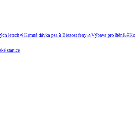
ých letech
🍖
Krmná dávka psa
🍼
Březost feny
🧺
Výbava pro štěně
💰
Kol
ské stanice