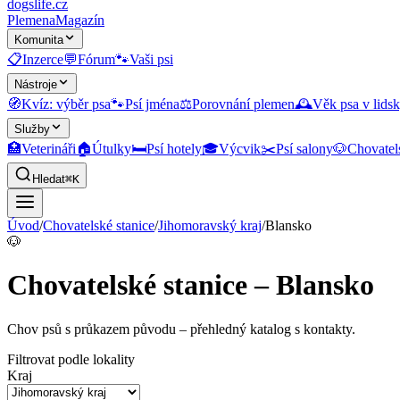
dogslife
.cz
Plemena
Magazín
Komunita
📋
Inzerce
💬
Fórum
🐾
Vaši psi
Nástroje
🧭
Kvíz: výběr psa
🐾
Psí jména
⚖️
Porovnání plemen
🕰️
Věk psa v lidsk
Služby
🏥
Veterináři
🏠
Útulky
🛏️
Psí hotely
🎓
Výcvik
✂️
Psí salony
🐶
Chovatel
Hledat
⌘K
Úvod
/
Chovatelské stanice
/
Jihomoravský kraj
/
Blansko
🐶
Chovatelské stanice – Blansko
Chov psů s průkazem původu
– přehledný katalog s kontakty.
Filtrovat podle lokality
Kraj