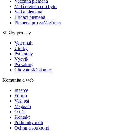
Všechna plemena
Malá plemena do bytu
Velká plemena
Hlídací plemena
Plemena pro začátečníky
Služby pro psy
Veterináři
Útulky
Psí hotely
Výcvik
Psí salony
Chovatelské stanice
Komunita a web
Inzerce
Fórum
Vaši psi
Magazín
O nás
Kontakt
Podmínky užití
Ochrana soukromí