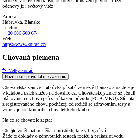
farmě v Moravském krasu; odchov s průkazem původu, mezi
odchovy je i světový vítěz.
Adresa
Habrůvka
, Blansko
Telefon
+420 606 600 674
Web
https://www.knirac.cz/
Chovaná plemena
🐾
Velký knírač
Navrhnout úpravu tohoto záznamu
Chovatelská stanice Habrůvka působí ve městě Blansko a najdete jej
v katalogu psích služeb na dogslife.cz. Chovatelské stanice se věnují
plánovanému chovu psů s průkazem původu (FCI/ČMKU). Štěňata
z registrovaného chovu pocházejí od rodičů se zdravotními testy a
vyrůstají pod kontrolou chovatelského klubu.
Na co se chovatele zeptat
Chtějte vidět matku štěňat i prostředí, kde vrh vyrůstá.
Žádejte doklady o zdravotních testech rodičů a průkaz původu.