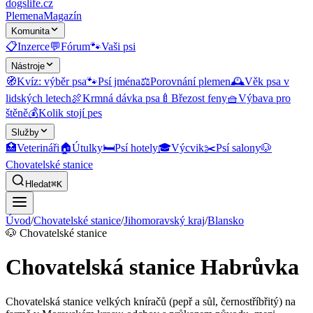
dogslife
.cz
Plemena
Magazín
Komunita
📋
Inzerce
💬
Fórum
🐾
Vaši psi
Nástroje
🧭
Kvíz: výběr psa
🐾
Psí jména
⚖️
Porovnání plemen
🕰️
Věk psa v
lidských letech
🍖
Krmná dávka psa
🍼
Březost feny
🧺
Výbava pro
štěně
💰
Kolik stojí pes
Služby
🏥
Veterináři
🏠
Útulky
🛏️
Psí hotely
🎓
Výcvik
✂️
Psí salony
🐶
Chovatelské stanice
Hledat
⌘K
Úvod
/
Chovatelské stanice
/
Jihomoravský kraj
/
Blansko
🐶
Chovatelské stanice
Chovatelská stanice Habrůvka
Chovatelská stanice velkých kníračů (pepř a sůl, černostříbřitý) na