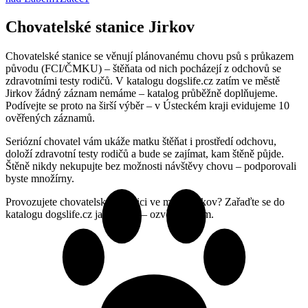
Chovatelské stanice Jirkov
Chovatelské stanice se věnují plánovanému chovu psů s průkazem
původu (FCI/ČMKU) – štěňata od nich pocházejí z odchovů se
zdravotními testy rodičů. V katalogu dogslife.cz zatím ve městě
Jirkov žádný záznam nemáme – katalog průběžně doplňujeme.
Podívejte se proto na širší výběr – v Ústeckém kraji evidujeme 10
ověřených záznamů.
Seriózní chovatel vám ukáže matku štěňat i prostředí odchovu,
doloží zdravotní testy rodičů a bude se zajímat, kam štěně půjde.
Štěně nikdy nekupujte bez možnosti návštěvy chovu – podporovali
byste množírny.
Provozujete chovatelskou stanici ve městě Jirkov? Zařaďte se do
katalogu dogslife.cz jako první – ozvěte se nám.