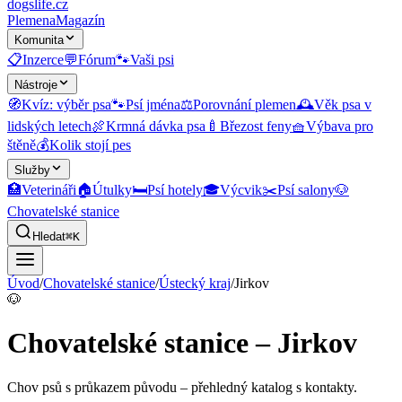
dogslife
.cz
Plemena
Magazín
Komunita
📋
Inzerce
💬
Fórum
🐾
Vaši psi
Nástroje
🧭
Kvíz: výběr psa
🐾
Psí jména
⚖️
Porovnání plemen
🕰️
Věk psa v
lidských letech
🍖
Krmná dávka psa
🍼
Březost feny
🧺
Výbava pro
štěně
💰
Kolik stojí pes
Služby
🏥
Veterináři
🏠
Útulky
🛏️
Psí hotely
🎓
Výcvik
✂️
Psí salony
🐶
Chovatelské stanice
Hledat
⌘K
Úvod
/
Chovatelské stanice
/
Ústecký kraj
/
Jirkov
🐶
Chovatelské stanice – Jirkov
Chov psů s průkazem původu
– přehledný katalog s kontakty.