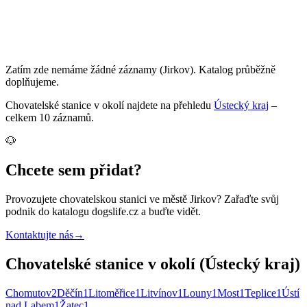
Zatím zde nemáme žádné záznamy
(Jirkov)
. Katalog průběžně
doplňujeme.
Chovatelské stanice
v okolí najdete na přehledu
Ústecký kraj
–
celkem
10
záznamů
.
🐶
Chcete sem přidat?
Provozujete
chovatelskou stanici
ve městě Jirkov
? Zařaďte svůj
podnik do katalogu dogslife.cz a buďte vidět.
Kontaktujte nás
→
Chovatelské stanice v okolí (Ústecký kraj)
Chomutov
2
Děčín
1
Litoměřice
1
Litvínov
1
Louny
1
Most
1
Teplice
1
Ústí
nad Labem
1
Žatec
1