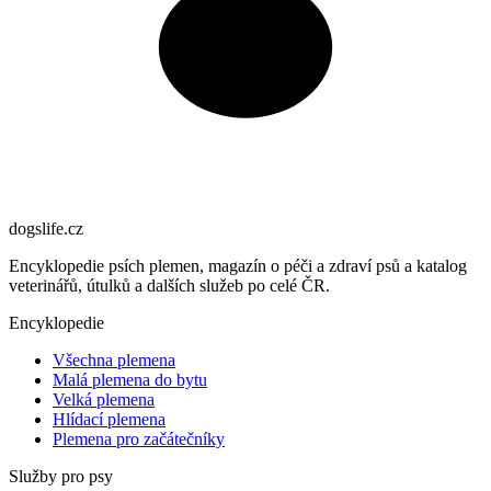
dogslife
.cz
Encyklopedie psích plemen, magazín o péči a zdraví psů a katalog
veterinářů, útulků a dalších služeb po celé ČR.
Encyklopedie
Všechna plemena
Malá plemena do bytu
Velká plemena
Hlídací plemena
Plemena pro začátečníky
Služby pro psy