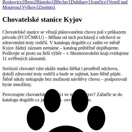
Boskovice
2
Brno
2
Blansko
1
Břeclav
1
Dubňany
1
Ivančice
1
Veselí nad
Moravou
1
Vyškov
1
Znojmo
1
Chovatelské stanice Kyjov
Chovatelské stanice se věnují plánovanému chovu psů s průkazem
původu (FCI/ČMKU) – štěňata od nich pocházejí z odchovů se
zdravotními testy rodičů. V katalogu dogslife.cz zatím ve městě
Kyjov žádný záznam nemáme – katalog průběžně doplňujeme.
Podívejte se proto na širší výběr – v Jihomoravském kraji evidujeme
11 ověřených záznamů.
Seriózní chovatel vám ukáže matku štěňat i prostředí odchovu,
doloží zdravotní testy rodičů a bude se zajímat, kam štěně půjde.
Štěně nikdy nekupujte bez možnosti návštěvy chovu – podporovali
byste množírny.
Provozujete chovatelskou stanici ve městě Kyjov? Zařaďte se do
katalogu dogslife.cz jako první – ozvěte se nám.