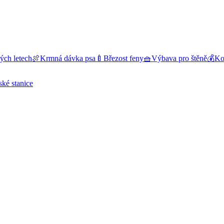
ých letech
🍖
Krmná dávka psa
🍼
Březost feny
🧺
Výbava pro štěně
💰
Kol
ské stanice