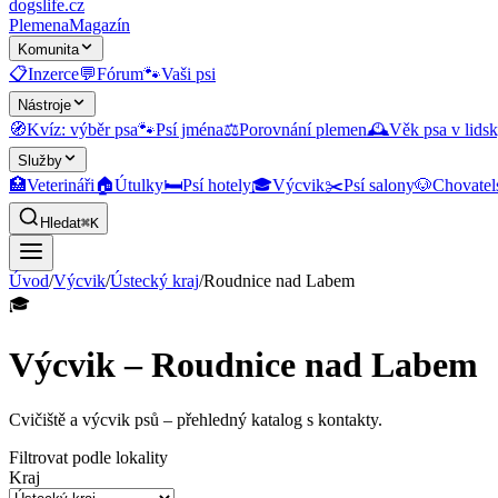
dogslife
.cz
Plemena
Magazín
Komunita
📋
Inzerce
💬
Fórum
🐾
Vaši psi
Nástroje
🧭
Kvíz: výběr psa
🐾
Psí jména
⚖️
Porovnání plemen
🕰️
Věk psa v lidsk
Služby
🏥
Veterináři
🏠
Útulky
🛏️
Psí hotely
🎓
Výcvik
✂️
Psí salony
🐶
Chovatel
Hledat
⌘K
Úvod
/
Výcvik
/
Ústecký kraj
/
Roudnice nad Labem
🎓
Výcvik – Roudnice nad Labem
Cvičiště a výcvik psů
– přehledný katalog s kontakty.
Filtrovat podle lokality
Kraj