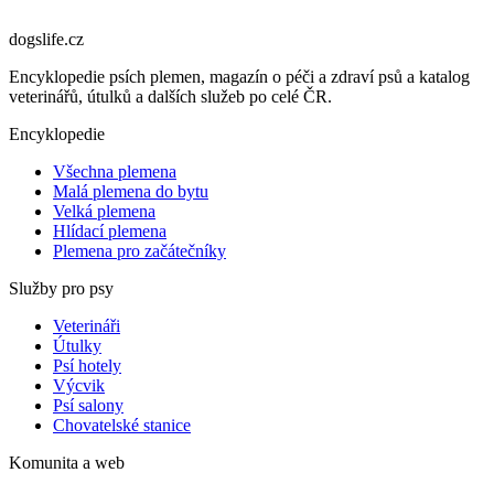
dogslife
.cz
Encyklopedie psích plemen, magazín o péči a zdraví psů a katalog
veterinářů, útulků a dalších služeb po celé ČR.
Encyklopedie
Všechna plemena
Malá plemena do bytu
Velká plemena
Hlídací plemena
Plemena pro začátečníky
Služby pro psy
Veterináři
Útulky
Psí hotely
Výcvik
Psí salony
Chovatelské stanice
Komunita a web