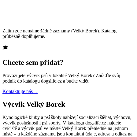
Zatím zde nemáme žádné záznamy
(Velký Borek)
. Katalog
průběžně doplňujeme.
🎓
Chcete sem přidat?
Provozujete
výcvik psů
v lokalitě Velký Borek
? Zařaďte svůj
podnik do katalogu dogslife.cz a buďte vidět.
Kontaktujte nás
→
Výcvik Velký Borek
Kynologické kluby a psí školy nabízejí socializaci štěňat, výchovu,
výcvik poslušnosti i psí sporty. V katalogu dogslife.cz najdete
cvičiště a výcvik psů ve městě Velký Borek přehledně na jednom
místě – u každého záznamu jsou kontaktní údaje, adresa a odkaz na