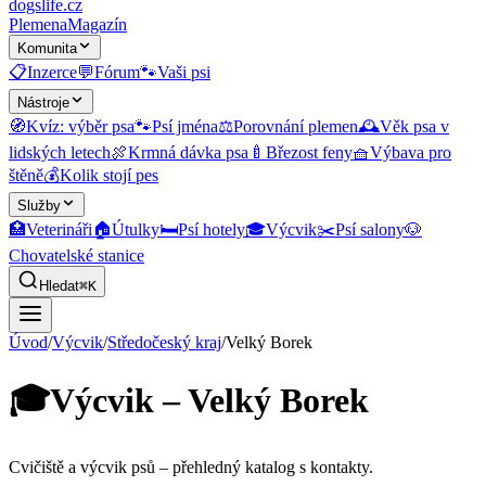
dogslife
.cz
Plemena
Magazín
Komunita
📋
Inzerce
💬
Fórum
🐾
Vaši psi
Nástroje
🧭
Kvíz: výběr psa
🐾
Psí jména
⚖️
Porovnání plemen
🕰️
Věk psa v
lidských letech
🍖
Krmná dávka psa
🍼
Březost feny
🧺
Výbava pro
štěně
💰
Kolik stojí pes
Služby
🏥
Veterináři
🏠
Útulky
🛏️
Psí hotely
🎓
Výcvik
✂️
Psí salony
🐶
Chovatelské stanice
Hledat
⌘K
Úvod
/
Výcvik
/
Středočeský kraj
/
Velký Borek
🎓
Výcvik – Velký Borek
Cvičiště a výcvik psů
– přehledný katalog s kontakty.