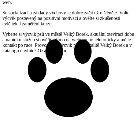
web.
Se socializací a základy výchovy je dobré začít už u štěněte. Volte
výcvik postavený na pozitivní motivaci a ověřte si zkušenosti
cvičitele i zaměření kurzu.
Vyberte si výcvik psů ve městě Velký Borek, aktuální otevírací dobu
a nabídku služeb si ověřte přímo na webu nebo telefonicky a mějte
kontakt po ruce. Provozujete výcvik psů v lokalitě Velký Borek a v
katalogu chybíte? Ozvěte se nám.