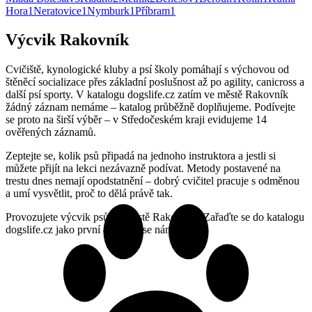
Hora
1
Neratovice
1
Nymburk
1
Příbram
1
Výcvik Rakovník
Cvičiště, kynologické kluby a psí školy pomáhají s výchovou od
štěněcí socializace přes základní poslušnost až po agility, canicross a
další psí sporty. V katalogu dogslife.cz zatím ve městě Rakovník
žádný záznam nemáme – katalog průběžně doplňujeme. Podívejte
se proto na širší výběr – v Středočeském kraji evidujeme 14
ověřených záznamů.
Zeptejte se, kolik psů připadá na jednoho instruktora a jestli si
můžete přijít na lekci nezávazně podívat. Metody postavené na
trestu dnes nemají opodstatnění – dobrý cvičitel pracuje s odměnou
a umí vysvětlit, proč to dělá právě tak.
Provozujete výcvik psů ve městě Rakovník? Zařaďte se do katalogu
dogslife.cz jako první – ozvěte se nám.