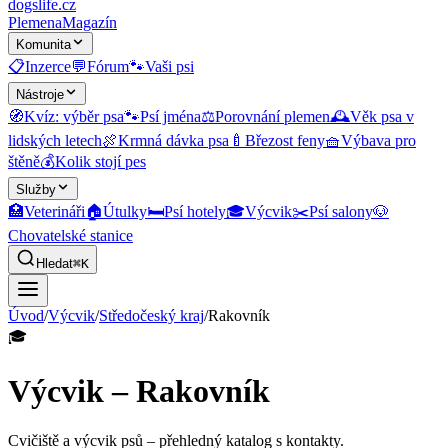
dogslife
.cz
Plemena
Magazín
Komunita
📋
Inzerce
💬
Fórum
🐾
Vaši psi
Nástroje
🧭
Kvíz: výběr psa
🐾
Psí jména
⚖️
Porovnání plemen
🕰️
Věk psa v
lidských letech
🍖
Krmná dávka psa
🍼
Březost feny
🧺
Výbava pro
štěně
💰
Kolik stojí pes
Služby
🏥
Veterináři
🏠
Útulky
🛏️
Psí hotely
🎓
Výcvik
✂️
Psí salony
🐶
Chovatelské stanice
Hledat
⌘K
Úvod
/
Výcvik
/
Středočeský kraj
/
Rakovník
🎓
Výcvik – Rakovník
Cvičiště a výcvik psů
– přehledný katalog s kontakty.