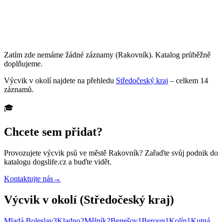
Zatím zde nemáme žádné záznamy
(Rakovník)
. Katalog průběžně
doplňujeme.
Výcvik
v okolí najdete na přehledu
Středočeský kraj
– celkem
14
záznamů
.
🎓
Chcete sem přidat?
Provozujete
výcvik psů
ve městě Rakovník
? Zařaďte svůj podnik do
katalogu dogslife.cz a buďte vidět.
Kontaktujte nás
→
Výcvik v okolí (Středočeský kraj)
Mladá Boleslav
3
Kladno
2
Mělník
2
Benešov
1
Beroun
1
Kolín
1
Kutná