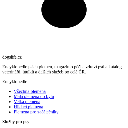
dogslife
.cz
Encyklopedie psích plemen, magazín o péči a zdraví psů a katalog
veterinářů, útulků a dalších služeb po celé ČR.
Encyklopedie
Všechna plemena
Malá plemena do bytu
Velká plemena
Hlídací plemena
Plemena pro začátečníky
Služby pro psy