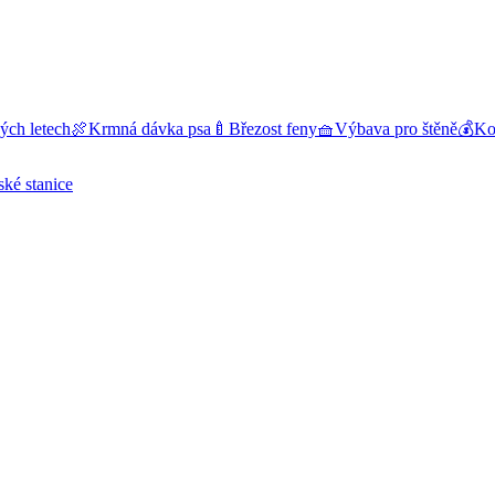
ých letech
🍖
Krmná dávka psa
🍼
Březost feny
🧺
Výbava pro štěně
💰
Kol
ské stanice