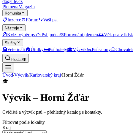
dogslife
.cz
Plemena
Magazín
Komunita
📋
Inzerce
💬
Fórum
🐾
Vaši psi
Nástroje
🧭
Kvíz: výběr psa
🐾
Psí jména
⚖️
Porovnání plemen
🕰️
Věk psa v lidsk
Služby
🏥
Veterináři
🏠
Útulky
🛏️
Psí hotely
🎓
Výcvik
✂️
Psí salony
🐶
Chovatel
Hledat
⌘K
Úvod
/
Výcvik
/
Karlovarský kraj
/
Horní Žďár
🎓
Výcvik – Horní Žďár
Cvičiště a výcvik psů
– přehledný katalog s kontakty.
Filtrovat podle lokality
Kraj