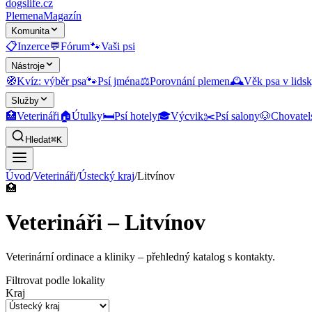
dogslife
.cz
Plemena
Magazín
Komunita
📋
Inzerce
💬
Fórum
🐾
Vaši psi
Nástroje
🧭
Kvíz: výběr psa
🐾
Psí jména
⚖️
Porovnání plemen
🕰️
Věk psa v lidsk
Služby
🏥
Veterináři
🏠
Útulky
🛏️
Psí hotely
🎓
Výcvik
✂️
Psí salony
🐶
Chovatel
Hledat
⌘K
Úvod
/
Veterináři
/
Ústecký kraj
/
Litvínov
🏥
Veterináři – Litvínov
Veterinární ordinace a kliniky
– přehledný katalog s kontakty.
Filtrovat podle lokality
Kraj