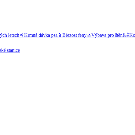
ých letech
🍖
Krmná dávka psa
🍼
Březost feny
🧺
Výbava pro štěně
💰
Kol
ské stanice